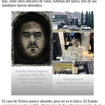
lujo, entre otros artículos de valor. Además del narxo, tres de sus
familiares fueron detenidos.
Leandro Norero fingió su
muerte en 2020. Fue
asesinado en octubre de
Hallazgos en el
2022. Ilustración:
allanamiento de la mansión
Connectas
de Norero en mayo de
2022. Imágenes: Policía
El caso de Norero parece absurdo, pero no es el único. El Estado