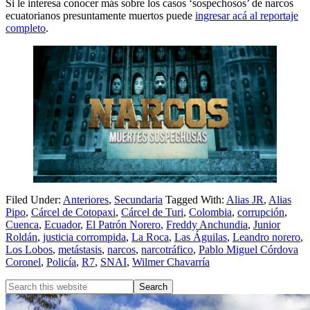
Si le interesa conocer más sobre los casos ‘sospechosos’ de narcos
ecuatorianos presuntamente muertos puede
ingresar acá al reportaje
completo
.
Filed Under:
Anteriores
,
Secundaria
Tagged With:
Alias JR
,
Alias
Pipo
,
Cárcel de Cotopaxi
,
Cárcel de Turi
,
Colombia
,
corrupción
,
Cuenca
,
Ecuador
,
El Patrón Norero
,
Freddy Anchundia
,
Junior
Roldán
,
justicia corrompida
,
La Roca
,
Las Águilas
,
Leandro norero
,
Los Lobos
,
metástasis
,
narcos
,
narcotráfico
,
Pablo Miguel Córdova
Coronel
,
Policía
,
R7
,
SNAI
,
Wilmer Chavarría