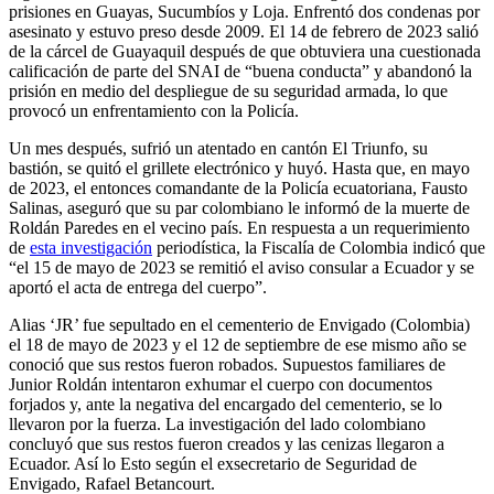
prisiones en Guayas, Sucumbíos y Loja. Enfrentó dos condenas por
asesinato y estuvo preso desde 2009. El 14 de febrero de 2023 salió
de la cárcel de Guayaquil después de que obtuviera una cuestionada
calificación de parte del SNAI de “buena conducta” y abandonó la
prisión en medio del despliegue de su seguridad armada, lo que
provocó un enfrentamiento con la Policía.
Un mes después, sufrió un atentado en cantón El Triunfo, su
bastión, se quitó el grillete electrónico y huyó. Hasta que, en mayo
de 2023, el entonces comandante de la Policía ecuatoriana, Fausto
Salinas, aseguró que su par colombiano le informó de la muerte de
Roldán Paredes en el vecino país. En respuesta a un requerimiento
de
esta investigación
periodística, la Fiscalía de Colombia indicó que
“el 15 de mayo de 2023 se remitió el aviso consular a Ecuador y se
aportó el acta de entrega del cuerpo”.
Alias ‘JR’ fue sepultado en el cementerio de Envigado (Colombia)
el 18 de mayo de 2023 y el 12 de septiembre de ese mismo año se
conoció que sus restos fueron robados. Supuestos familiares de
Junior Roldán intentaron exhumar el cuerpo con documentos
forjados y, ante la negativa del encargado del cementerio, se lo
llevaron por la fuerza. La investigación del lado colombiano
concluyó que sus restos fueron creados y las cenizas llegaron a
Ecuador. Así lo Esto según el exsecretario de Seguridad de
Envigado, Rafael Betancourt.