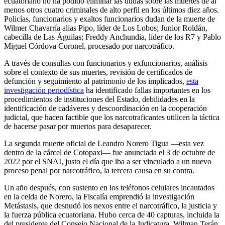
ecuatoriano no ha podido eliminar las dudas sobre las muertes de al
menos otros cuatro criminales de alto perfil en los últimos diez años.
Policías, funcionarios y exaltos funcionarios dudan de la muerte de
Wilmer Chavarría alias Pipo, líder de Los Lobos; Junior Roldán,
cabecilla de Las Águilas; Freddy Anchundia, líder de los R7 y Pablo
Miguel Córdova Coronel, procesado por narcotráfico.
A través de consultas con funcionarios y exfuncionarios, análisis
sobre el contexto de sus muertes, revisión de certificados de
defunción y seguimiento al patrimonio de los implicados,
esta
investigación periodística
ha identificado fallas importantes en los
procedimientos de instituciones del Estado, debilidades en la
identificación de cadáveres y descoordinación en la cooperación
judicial, que hacen factible que los narcotraficantes utilicen la táctica
de hacerse pasar por muertos para desaparecer.
La segunda muerte oficial de Leandro Norero Tigua —esta vez
dentro de la cárcel de Cotopaxi— fue anunciada el 3 de octubre de
2022 por el SNAI, justo el día que iba a ser vinculado a un nuevo
proceso penal por narcotráfico, la tercera causa en su contra.
Un año después, con sustento en los teléfonos celulares incautados
en la celda de Norero, la Fiscalía emprendió la investigación
Metástasis, que desnudó los nexos entre el narcotráfico, la justicia y
la fuerza pública ecuatoriana. Hubo cerca de 40 capturas, incluida la
del presidente del Consejo Nacional de la Judicatura, Wilman Terán.