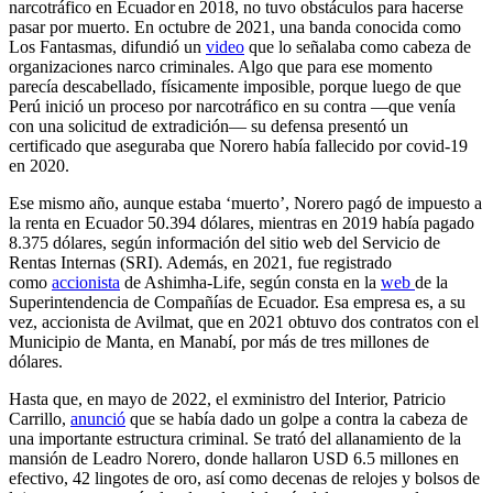
narcotráfico en Ecuador
en 2018, no tuvo obstáculos para hacerse
pasar por muerto. En octubre de 2021, una banda conocida como
Los Fantasmas, difundió un
video
que lo señalaba como cabeza de
organizaciones narco criminales. Algo que para ese momento
parecía descabellado, físicamente imposible, porque luego de que
Perú inició un proceso por narcotráfico en su contra —que venía
con una solicitud de extradición— su defensa presentó un
certificado que aseguraba que Norero había fallecido por covid-19
en 2020.
Ese mismo año, aunque estaba ‘muerto’, Norero pagó de impuesto a
la renta en Ecuador 50.394 dólares, mientras en 2019 había pagado
8.375 dólares, según información del sitio web del Servicio de
Rentas Internas (SRI). Además, en 2021, fue registrado
como
accionista
de Ashimha-Life, según consta en la
web
de la
Superintendencia de Compañías de Ecuador. Esa empresa es, a su
vez, accionista de Avilmat, que en 2021 obtuvo dos contratos con el
Municipio de Manta, en Manabí, por más de tres millones de
dólares.
Hasta que, en mayo de 2022, el exministro del Interior, Patricio
Carrillo,
anunció
que se había dado un golpe a contra la cabeza de
una importante estructura criminal. Se trató del allanamiento de la
mansión de Leadro Norero, donde hallaron USD 6.5 millones en
efectivo, 42 lingotes de oro, así como decenas de relojes y bolsos de