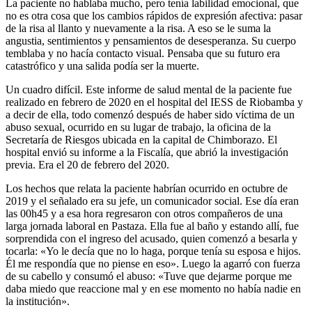
La paciente no hablaba mucho, pero tenía labilidad emocional, que
no es otra cosa que los cambios rápidos de expresión afectiva: pasar
de la risa al llanto y nuevamente a la risa. A eso se le suma la
angustia, sentimientos y pensamientos de desesperanza. Su cuerpo
temblaba y no hacía contacto visual. Pensaba que su futuro era
catastrófico y una salida podía ser la muerte.
Un cuadro difícil. Este informe de salud mental de la paciente fue
realizado en febrero de 2020 en el hospital del IESS de Riobamba y
a decir de ella, todo comenzó después de haber sido víctima de un
abuso sexual, ocurrido en su lugar de trabajo, la oficina de la
Secretaría de Riesgos ubicada en la capital de Chimborazo. El
hospital envió su informe a la Fiscalía, que abrió la investigación
previa. Era el 20 de febrero del 2020.
Los hechos que relata la paciente habrían ocurrido en octubre de
2019 y el señalado era su jefe, un comunicador social. Ese día eran
las 00h45 y a esa hora regresaron con otros compañeros de una
larga jornada laboral en Pastaza. Ella fue al baño y estando allí, fue
sorprendida con el ingreso del acusado, quien comenzó a besarla y
tocarla: «Yo le decía que no lo haga, porque tenía su esposa e hijos.
Él me respondía que no piense en eso». Luego la agarró con fuerza
de su cabello y consumó el abuso: «Tuve que dejarme porque me
daba miedo que reaccione mal y en ese momento no había nadie en
la institución».