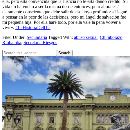
ella, pero está convencida que la Justicia no le está dando crédito. Su
vida no ha vuelto a ser la misma desde entonces, pero ahora está
claramente consciente que debe salir de ese hoyo profundo: «Llegué
a pensar en la peor de las decisiones, pero mi ángel de salvación fue
mi pequeña hija. Por ella haré todo, por ella vale la pena volver a
vivir».
#LaHistoriaDelDía
Filed Under:
Secundaria
Tagged With:
abuso sexual
,
Chimborazo
,
Riobamba
,
Secretaría Riesgos