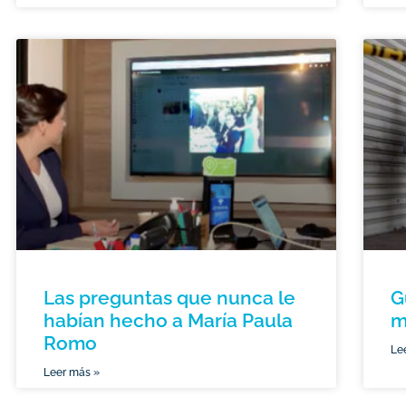
Las preguntas que nunca le
G
habían hecho a María Paula
m
Romo
Le
Leer más »