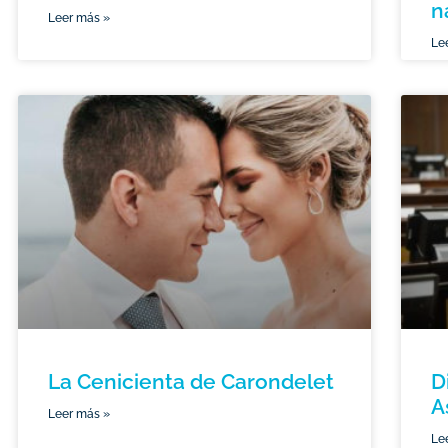
n
Leer más »
Le
La Cenicienta de Carondelet
D
A
Leer más »
Le