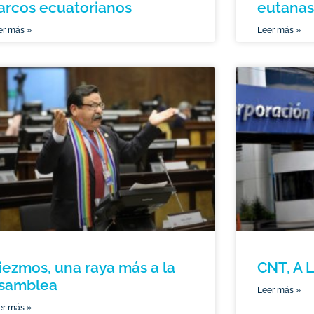
arcos ecuatorianos
eutanas
er más »
Leer más »
iezmos, una raya más a la
CNT, A 
samblea
Leer más »
er más »