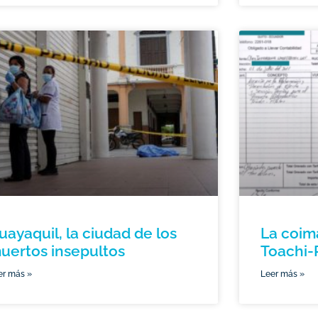
uayaquil, la ciudad de los
La coim
uertos insepultos
Toachi-
er más »
Leer más »