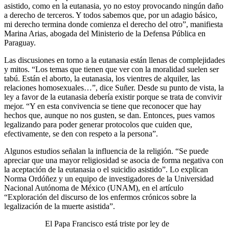
asistido, como en la eutanasia, yo no estoy provocando ningún daño
a derecho de terceros. Y todos sabemos que, por un adagio básico,
mi derecho termina donde comienza el derecho del otro”, manifiesta
Marina Arias, abogada del Ministerio de la Defensa Pública en
Paraguay.
Las discusiones en torno a la eutanasia están llenas de complejidades
y mitos. “Los temas que tienen que ver con la moralidad suelen ser
tabú. Están el aborto, la eutanasia, los vientres de alquiler, las
relaciones homosexuales…”, dice Suñer. Desde su punto de vista, la
ley a favor de la eutanasia debería existir porque se trata de convivir
mejor. “Y en esta convivencia se tiene que reconocer que hay
hechos que, aunque no nos gusten, se dan. Entonces, pues vamos
legalizando para poder generar protocolos que cuiden que,
efectivamente, se den con respeto a la persona”.
Algunos estudios señalan la influencia de la religión. “Se puede
apreciar que una mayor religiosidad se asocia de forma negativa con
la aceptación de la eutanasia o el suicidio asistido”. Lo explican
Norma Ordóñez y un equipo de investigadores de la Universidad
Nacional Autónoma de México (UNAM), en el artículo
“Exploración del discurso de los enfermos crónicos sobre la
legalización de la muerte asistida”.
El Papa Francisco está triste por ley de