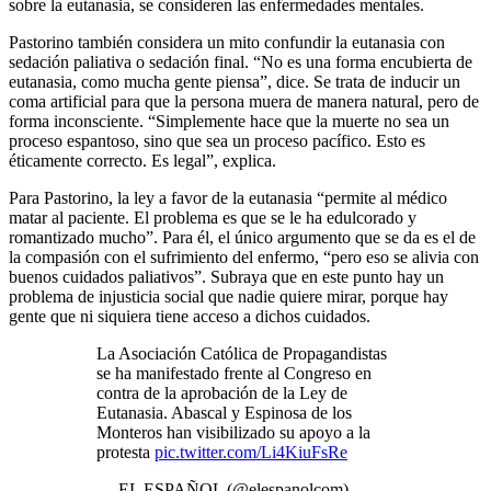
sobre la eutanasia, se consideren las enfermedades mentales.
Pastorino también considera un mito confundir la eutanasia con
sedación paliativa o sedación final. “No es una forma encubierta de
eutanasia, como mucha gente piensa”, dice. Se trata de inducir un
coma artificial para que la persona muera de manera natural, pero de
forma inconsciente. “Simplemente hace que la muerte no sea un
proceso espantoso, sino que sea un proceso pacífico. Esto es
éticamente correcto. Es legal”, explica.
Para Pastorino, la ley a favor de la eutanasia “permite al médico
matar al paciente. El problema es que se le ha edulcorado y
romantizado mucho”. Para él, el único argumento que se da es el de
la compasión con el sufrimiento del enfermo, “pero eso se alivia con
buenos cuidados paliativos”. Subraya que en este punto hay un
problema de injusticia social que nadie quiere mirar, porque hay
gente que ni siquiera tiene acceso a dichos cuidados.
La Asociación Católica de Propagandistas
se ha manifestado frente al Congreso en
contra de la aprobación de la Ley de
Eutanasia. Abascal y Espinosa de los
Monteros han visibilizado su apoyo a la
protesta
pic.twitter.com/Li4KiuFsRe
— EL ESPAÑOL (@elespanolcom)