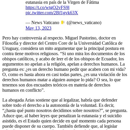
eutanasia en país de la Virgen de Fátima
https://t.co/wtgO2vFS9l
pic.twitter.com/2Bf1gvk63X
— News Vaticano
(@news_vaticano)
May 13, 2023
Pero hay controversia al respecto. Miguel Pastorino, doctor en
Filosofía y director del Centro Core de la Universidad Católica de
Uruguay, considera un mito argumentar que la principal postura en
contra tiene motivos religiosos. “Si uno mira los documentos de los
obispos católicos, y acabo de leer el de los obispos de Ecuador, los
argumentos no apelan a la religión, apelan a derechos humanos. La
pregunta es: ¿es un derecho humano pedir que acaben con mi vida?
O, como es hasta ahora en casi todas partes, ¿es una violación de los
derechos humanos matar a alguien aunque lo pida? O sea, lo que
tenemos son dos encuadres teóricos en materia de derechos
humanos en conflicto”.
La abogada Arias sostiene que al legalizar, habría que defender
sobre todo el derecho a la autonomía de la voluntad. Es decir,
“¿hasta qué punto nosotros decidimos sobre nosotros?”, se pregunta.
Aduce que, al haber leyes que penalizan la eutanasia y el suicidio
asistido, es el Estado quien decide en qué momento cada persona
puede disponer de su cuerpo. También defiende que, al legislar