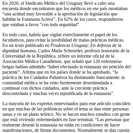
En 2020, el Sindicato Médico del Uruguay llevó a cabo una
encuesta donde encontraron que los médicos en ese país mostraban
“una actitud muy favorable a la aprobación de legislación que
habilite la Eutanasia Activa”. En 62% de los casos, respondieron
que estaban a favor “con toda seguridad”.
En todo caso, habría que vigilar estrechamente el papel de los
facultativos, para evitar la posibilidad de malas prácticas médicas.
En un texto publicado en
Prudencia Uruguay. En defensa de la
dignidad humana
, Carlos María Schroeder, profesor honorario de la
Universidad de la República, refiere un informe oficial de la
Asociación Médica Canadiense, que señaló que 120 enfermeras
belgas habían admitido “haber efectuado la eutanasia sin petición del
paciente”. Afirma que en los países donde se ha aprobado, “la
práctica de los Cuidados Paliativos ha disminuido francamente: la
comunidad médica se ha visto fuertemente desestimulada a
continuar con dichos cuidados, ante la creciente práctica
descontrolada y muchas veces injustificada de la eutanasia”.
La mayoría de los expertos entrevistados para este artículo coinciden
en que muchas de las polémicas sobre el tema se dan entre personas
sanas y en un plano teórico. No se hacen muchos estudios con gente
que está viviendo enfermedades en fase terminal. “Las personas que
realmente desean la eutanasia no están en condiciones de hacer
manifestaciones, de firmar documentos. Normalmente se dan cuenta