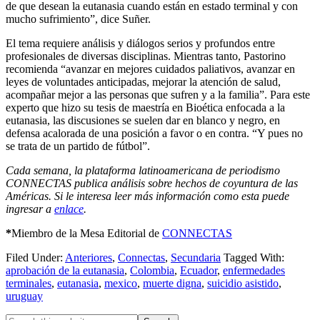
de que desean la eutanasia cuando están en estado terminal y con
mucho sufrimiento”, dice Suñer.
El tema requiere análisis y diálogos serios y profundos entre
profesionales de diversas disciplinas. Mientras tanto, Pastorino
recomienda “avanzar en mejores cuidados paliativos, avanzar en
leyes de voluntades anticipadas, mejorar la atención de salud,
acompañar mejor a las personas que sufren y a la familia”. Para este
experto que hizo su tesis de maestría en Bioética enfocada a la
eutanasia, las discusiones se suelen dar en blanco y negro, en
defensa acalorada de una posición a favor o en contra. “Y pues no
se trata de un partido de fútbol”.
Cada semana, la plataforma latinoamericana de periodismo
CONNECTAS publica análisis sobre hechos de coyuntura de las
Américas. Si le interesa leer más información como esta puede
ingresar a
enlace
.
*
Miembro de la Mesa Editorial de
CONNECTAS
Filed Under:
Anteriores
,
Connectas
,
Secundaria
Tagged With:
aprobación de la eutanasia
,
Colombia
,
Ecuador
,
enfermedades
terminales
,
eutanasia
,
mexico
,
muerte digna
,
suicidio asistido
,
uruguay