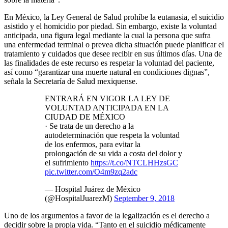
En México, la Ley General de Salud prohíbe la eutanasia, el suicidio
asistido y el homicidio por piedad. Sin embargo, existe la voluntad
anticipada, una figura legal mediante la cual la persona que sufra
una enfermedad terminal o prevea dicha situación puede planificar el
tratamiento y cuidados que desee recibir en sus últimos días. Una de
las finalidades de este recurso es respetar la voluntad del paciente,
así como “garantizar una muerte natural en condiciones dignas”,
señala la Secretaría de Salud mexiquense.
ENTRARÁ EN VIGOR LA LEY DE
VOLUNTAD ANTICIPADA EN LA
CIUDAD DE MÉXICO
· Se trata de un derecho a la
autodeterminación que respeta la voluntad
de los enfermos, para evitar la
prolongación de su vida a costa del dolor y
el sufrimiento
https://t.co/NTCLHHzsGC
pic.twitter.com/O4m9zq2adc
— Hospital Juárez de México
(@HospitalJuarezM)
September 9, 2018
Uno de los argumentos a favor de la legalización es el derecho a
decidir sobre la propia vida. “Tanto en el suicidio médicamente