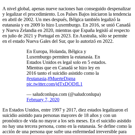
A nivel global, apenas nueve naciones han conseguido despenalizar
y legalizar el procedimiento. Los Países Bajos iniciaron la tendencia
en abril de 2002. Un mes después, Bélgica también legalizó la
eutanasia y en 2009 lo hizo Luxemburgo. En 2016, se unió Canadá
y Nueva Zelandia en 2020, mientras que España legisló al respecto
en julio de 2021 y Portugal en 2023. En Australia, sólo se permite
en el estado Nueva Gales del Sur, que lo autorizó en 2022.
En Europa, Holanda, Bélgica y
Luxemburgo permiten la eutanasia. En
Estados Unidos es legal solo en 5 estados.
Mientras que en Canadá se hizo ley en
2016 tanto el suicidio asistido como la
#eutanasia
.
#MuerteDigna
pic.twitter.com/jdTxDODfL1
— saludconlupa.com (@saludconlupa)
February 7, 2020
En Estados Unidos, entre 1997 y 2017, diez estados legalizaron el
suicidio asistido para personas mayores de 18 años y con un
pronóstico de vida no mayor a los seis meses. En el suicidio asistido
no hay una tercera persona, como en la eutanasia. Se define como la
acción de una persona que sufre una enfermedad irreversible para