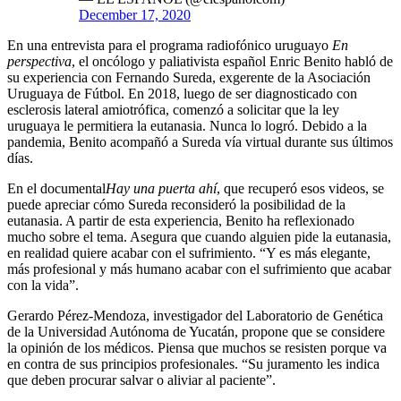
December 17, 2020
En una entrevista para el programa radiofónico uruguayo
En
perspectiva
, el oncólogo y paliativista español Enric Benito habló de
su experiencia con Fernando Sureda, exgerente de la Asociación
Uruguaya de Fútbol. En 2018, luego de ser diagnosticado con
esclerosis lateral amiotrófica, comenzó a solicitar que la ley
uruguaya le permitiera la eutanasia. Nunca lo logró. Debido a la
pandemia, Benito acompañó a Sureda vía virtual durante sus últimos
días.
En el documental
Hay una puerta ahí
, que recuperó esos videos, se
puede apreciar cómo Sureda reconsideró la posibilidad de la
eutanasia. A partir de esta experiencia, Benito ha reflexionado
mucho sobre el tema. Asegura que cuando alguien pide la eutanasia,
en realidad quiere acabar con el sufrimiento. “Y es más elegante,
más profesional y más humano acabar con el sufrimiento que acabar
con la vida”.
Gerardo Pérez-Mendoza, investigador del Laboratorio de Genética
de la Universidad Autónoma de Yucatán, propone que se considere
la opinión de los médicos. Piensa que muchos se resisten porque va
en contra de sus principios profesionales. “Su juramento les indica
que deben procurar salvar o aliviar al paciente”.