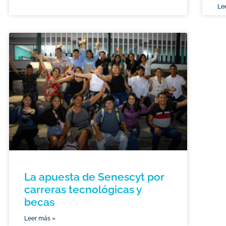
Le
La apuesta de Senescyt por
carreras tecnológicas y
becas
Leer más »