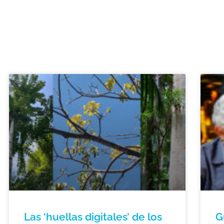
Las ‘huellas digitales’ de los
G