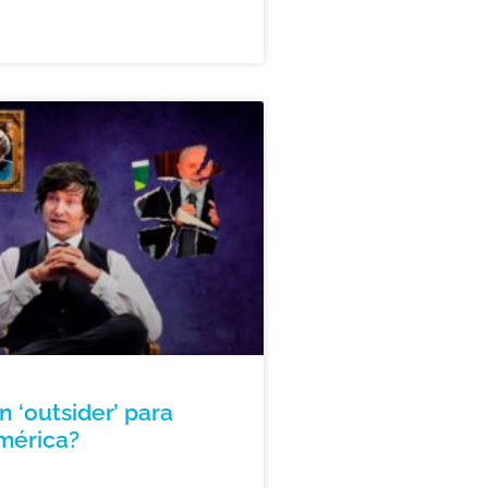
un ‘outsider’ para
mérica?