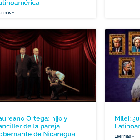
atinoamérica
er más »
aureano Ortega: hijo y
Milei: ¿
anciller de la pareja
Latinoa
obernante de Nicaragua
Leer más »