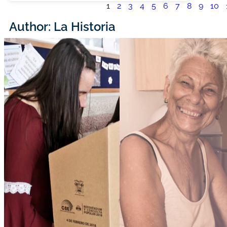
1
2
3
4
5
6
7
8
9
10
Author:
La Historia