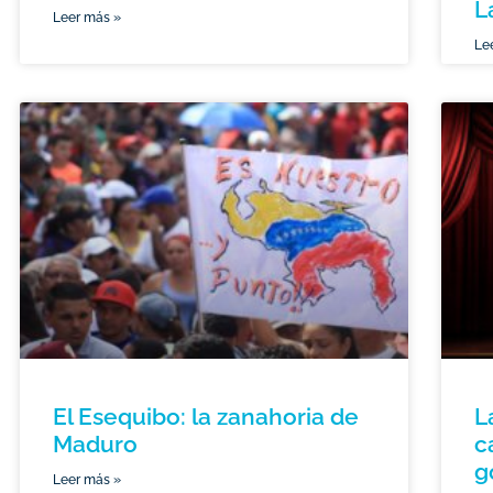
L
Leer más »
Le
El Esequibo: la zanahoria de
L
Maduro
c
g
Leer más »