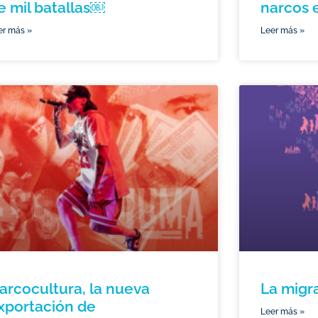
e mil batallas￼
narcos 
er más »
Leer más »
arcocultura, la nueva
La migra
xportación de
Leer más »