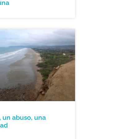
una
, un abuso, una
dad