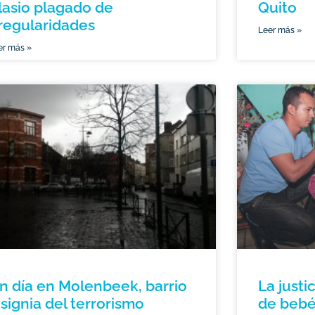
lasio plagado de
Quito
rregularidades
Leer más »
er más »
n día en Molenbeek, barrio
La justi
nsignia del terrorismo
de beb