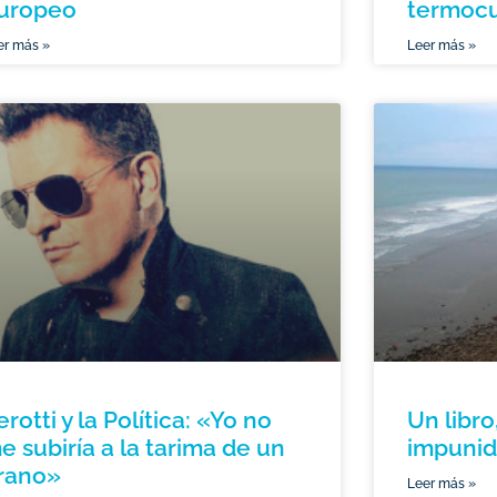
uropeo
termoc
er más »
Leer más »
erotti y la Política: «Yo no
Un libro
e subiría a la tarima de un
impuni
irano»
Leer más »