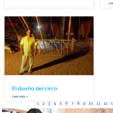
Le
El dueño del circo
Leer más »
1
2
3
4
5
6
7
8
9
10
11
12
1