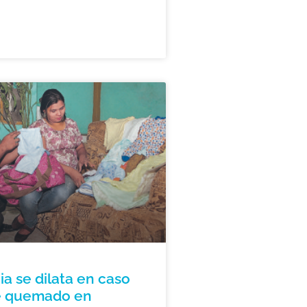
cia se dilata en caso
é quemado en