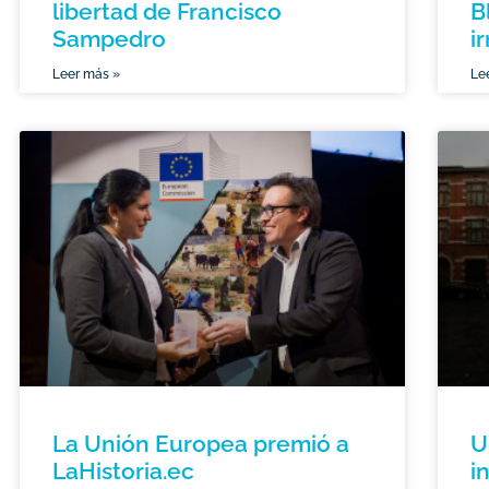
libertad de Francisco
B
Sampedro
i
Leer más »
Le
La Unión Europea premió a
U
LaHistoria.ec
i