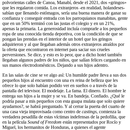
polvorientas calles de Canoa, Manabí, desde el 2021, dos «gringos»
que les regalaron comida. Los extranjeros -en realidad, holandeses-
sabían que llenando estómagos, sería una buena manera de ganar su
confianza y conseguir entrada con los parroquianos manabitas, gente
que en un 50% terminó con las justas el colegio y en un 21%,
apenas la primaria. La generosidad incluía comprarle a los pequeños
ropa de una conocida tienda deportiva, con la condición de que se
pongan las prendas en el interior de un hotel que los gringos
adquirieron y al que llegaban además otros extranjeros atraídos por
la oferta que encontraron en internet para saciar sus crueles
perversiones. Se dice, y esto es lo peor, que a dicho hotel también
llegaban algunos padres de los niños, que salían felices cargando en
sus manos electrodomésticos. Dejando a sus hijos adentro.
En las salas de cine se ve algo así: Un humilde padre lleva a sus dos
pequeños hijos al encuentro con una ex reina de belleza que les
ofrece lo que solo habían podido ver en sueños o a través de la
pantalla del televisor. El modelaje. La fama. El dinero. El hombre le
entrega sus hijos a la mujer y se va. En bandeja. Confiado. ¿Qué le
podría pasar a mis pequeños con esta guapa mulata que solo quiere
ayudarnos?, se habrá preguntado. Y al cerrar la puerta del cuarto de
una casa vieja improvisada como centro de
castings
, comienza la
verdadera pesadilla de estas víctimas indefensas de la pedofilia, que
en la película
Sound of Freedom
están representados por Rocío y
Miguel, los hermanitos de Honduras, a quienes el agente