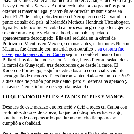
playa de Canoa. En el allanamiento al hotel Avatar, se detuvo a Luijs
Lesley Gerardus Servaas. Aquí se reclutaban a los pequeños para
obtener el material ilegal y también se ofrecían transmisiones en
vivo. El 23 de junio, detuvieron en el Aeropuerto de Guayaquil, a
punto de salir del país, al holandés Matheus Hendrick Uittenbogaar.
Iryna Ivanchenco fue vinculada al proceso luego de que los agentes
se enteraron de que vivía en el hotel, que había quedado
aparentemente desocupado. Ella está recluida en la cárcel de
Portoviejo. Mientras en México, semanas antes, el holandés Nelson
Maatma, fue detenido con material pornográfico y
su captura fue
clave para la operación en Canoa
según lo contó el mismo Tim
Ballard. Los dos holandeses en Ecuador, luego fueron trasladados a
la cárcel de Guayaquil, tras descubrirse que desde la cárcel El
Rodeo de Portoviejo, seguían dedicados a la comercialización de
pornografía de menores. Ellos fueron sentenciados en junio de 2023
a diez años de prisión por este delito, pero su defensa ha apelado y
el caso está en el trámite de segunda instancia.
LO QUE VINO DESPUÉS: ATADOS DE PIES Y MANOS
Después de este mazazo que remeció y dejó a todos en Canoa con
profundos dolores de cabeza, lo que tocó después es hacer algo,
para tratar de compensar lo que durante mucho tiempo no se
cumplió a cabalidad.
Pero uno llega a esta parroquia de cerca de 7000 habitantes y es