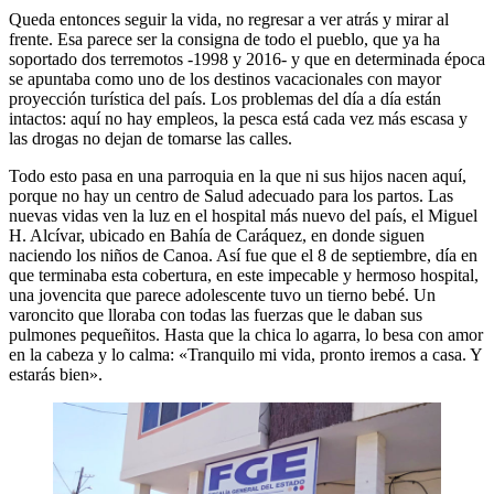
Queda entonces seguir la vida, no regresar a ver atrás y mirar al
frente. Esa parece ser la consigna de todo el pueblo, que ya ha
soportado dos terremotos -1998 y 2016- y que en determinada época
se apuntaba como uno de los destinos vacacionales con mayor
proyección turística del país. Los problemas del día a día están
intactos: aquí no hay empleos, la pesca está cada vez más escasa y
las drogas no dejan de tomarse las calles.
Todo esto pasa en una parroquia en la que ni sus hijos nacen aquí,
porque no hay un centro de Salud adecuado para los partos. Las
nuevas vidas ven la luz en el hospital más nuevo del país, el Miguel
H. Alcívar, ubicado en Bahía de Caráquez, en donde siguen
naciendo los niños de Canoa. Así fue que el 8 de septiembre, día en
que terminaba esta cobertura, en este impecable y hermoso hospital,
una jovencita que parece adolescente tuvo un tierno bebé. Un
varoncito que lloraba con todas las fuerzas que le daban sus
pulmones pequeñitos. Hasta que la chica lo agarra, lo besa con amor
en la cabeza y lo calma: «Tranquilo mi vida, pronto iremos a casa. Y
estarás bien».