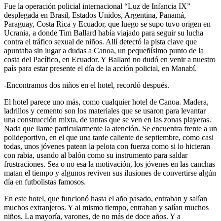
Fue la operación policial internacional “Luz de Infancia IX”
desplegada en Brasil, Estados Unidos, Argentina, Panamá,
Paraguay, Costa Rica y Ecuador, que luego se supo tuvo origen en
Ucrania, a donde Tim Ballard había viajado para seguir su lucha
contra el tráfico sexual de niños. Allí detectó la pista clave que
apuntaba sin lugar a dudas a Canoa, un pequeñísimo punto de la
costa del Pacífico, en Ecuador. Y Ballard no dudó en venir a nuestro
país para estar presente el día de la acción policial, en Manabí.
-Encontramos dos niños en el hotel, recordó después.
El hotel parece uno más, como cualquier hotel de Canoa. Madera,
ladrillos y cemento son los materiales que se usaron para levantar
una construcción mixta, de tantas que se ven en las zonas playeras.
Nada que llame particularmente la atención. Se encuentra frente a un
polideportivo, en el que una tarde caliente de septiembre, como casi
todas, unos jóvenes patean la pelota con fuerza como si lo hicieran
con rabia, usando al balón como su instrumento para saldar
frustraciones. Sea o no esa la motivación, los jóvenes en las canchas
matan el tiempo y algunos reviven sus ilusiones de convertirse algún
día en futbolistas famosos.
En este hotel, que funcionó hasta el año pasado, entraban y salían
muchos extranjeros. Y al mismo tiempo, entraban y salían muchos
niños. La mayoría, varones, de no más de doce años. Y a