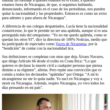
mandar un mensaje a quienes estamos en el exilio, a quienes
estamos fuera de Nicaragua, de que, si seguimos hablando,
denunciando, informando en el caso de los periodistas, nos pueden
quitar la nacionalidad y las propiedades. Entonces es como un aviso
para adentro y para afuera de Nicaragua”.
A diferencia de sus colegas despatriados, Lucía tiene la nacionalidad
costarricense, lo que le permite no ser una apátrida, aunque sí es una
perseguida más del orteguismo. “Yo no me quedo apátrida, como se
quedan los otros 93”, dice la directora de 100% Noticias, medio que
ha participado de especiales como
Voces de
Nicaragua
, por la
“bendición” de contar con la nacionalidad tica.
Sus definiciones se completan con otras que deja Álvaro Navarro,
que dirige Artículo 66 desde el exilio en Costa Rica: “Lo que
quieren es declarar la muerte civil a cualquier persona que piensa
distinto a su régimen”, afirma. Pero repite una convicción que es
común a todos los declarados “apátridas” por Ortega: “A mí lo
nicaragüense no me lo quita nadie. Yo nací en Nicaragua y voy a
morir en Nicaragua. Además, respiro Nicaragua, yo vivo todos los
días pensando en mi país”.