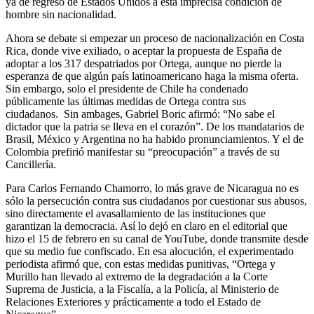
ya de regreso de Estados Unidos a esta imprecisa condición de
hombre sin nacionalidad.
Ahora se debate si empezar un proceso de nacionalización en Costa
Rica, donde vive exiliado, o aceptar la propuesta de España de
adoptar a los 317 despatriados por Ortega, aunque no pierde la
esperanza de que algún país latinoamericano haga la misma oferta.
Sin embargo, solo el presidente de Chile ha condenado
públicamente las últimas medidas de Ortega contra sus
ciudadanos. Sin ambages, Gabriel Boric afirmó: “No sabe el
dictador que la patria se lleva en el corazón”. De los mandatarios de
Brasil, México y Argentina no ha habido pronunciamientos. Y el de
Colombia prefirió manifestar su “preocupación” a través de su
Cancillería.
Para Carlos Fernando Chamorro, lo más grave de Nicaragua no es
sólo la persecución contra sus ciudadanos por cuestionar sus abusos,
sino directamente el avasallamiento de las instituciones que
garantizan la democracia. Así lo dejó en claro en el editorial que
hizo el 15 de febrero en su canal de YouTube, donde transmite desde
que su medio fue confiscado. En esa alocución, el experimentado
periodista afirmó que, con estas medidas punitivas, “Ortega y
Murillo han llevado al extremo de la degradación a la Corte
Suprema de Justicia, a la Fiscalía, a la Policía, al Ministerio de
Relaciones Exteriores y prácticamente a todo el Estado de