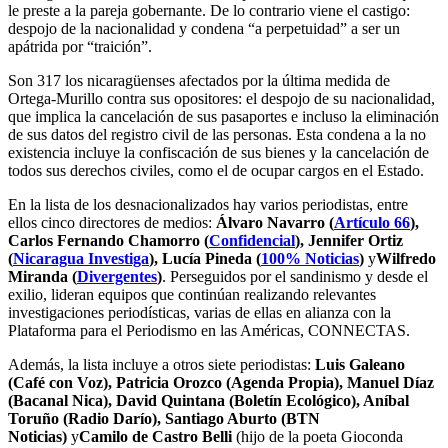
le preste a la pareja gobernante. De lo contrario viene el castigo:
despojo de la nacionalidad y condena “a perpetuidad” a ser un
apátrida por “traición”.
Son 317 los nicaragüenses afectados por la última medida de
Ortega-Murillo contra sus opositores: el despojo de su nacionalidad,
que implica la cancelación de sus pasaportes e incluso la eliminación
de sus datos del registro civil de las personas. Esta condena a la no
existencia incluye la confiscación de sus bienes y la cancelación de
todos sus derechos civiles, como el de ocupar cargos en el Estado.
En la lista de los desnacionalizados hay varios periodistas, entre
ellos cinco directores de medios:
Álvaro Navarro (
Artículo
66
),
Carlos Fernando Chamorro (
Confidencial
), Jennifer Ortiz
(
Nicaragua
Investiga
), Lucía Pineda (
100%
Noticias
)
y
Wilfredo
Miranda (
Divergentes
)
. Perseguidos por el sandinismo y desde el
exilio, lideran equipos que continúan realizando relevantes
investigaciones periodísticas, varias de ellas en alianza con la
Plataforma para el Periodismo en las Américas, CONNECTAS.
Además, la lista incluye a otros siete periodistas:
Luis Galeano
(Café con Voz), Patricia Orozco (Agenda Propia), Manuel Díaz
(Bacanal Nica), David Quintana (Boletín Ecológico), Aníbal
Toruño (Radio Darío), Santiago Aburto (BTN
Noticias)
y
Camilo de Castro Belli
(hijo de la poeta Gioconda