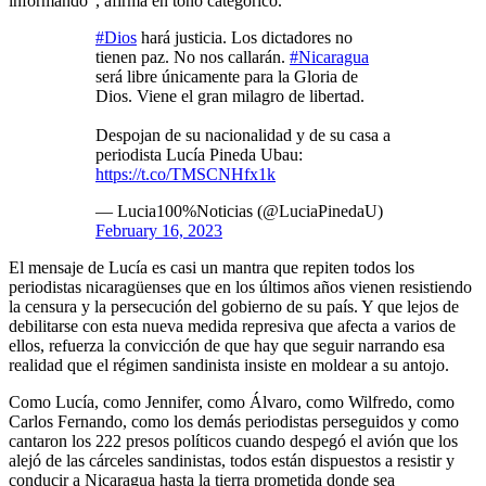
informando”, afirma en tono categórico.
#Dios
hará justicia. Los dictadores no
tienen paz. No nos callarán.
#Nicaragua
será libre únicamente para la Gloria de
Dios. Viene el gran milagro de libertad.
Despojan de su nacionalidad y de su casa a
periodista Lucía Pineda Ubau:
https://t.co/TMSCNHfx1k
— Lucia100%Noticias (@LuciaPinedaU)
February 16, 2023
El mensaje de Lucía es casi un mantra que repiten todos los
periodistas nicaragüenses que en los últimos años vienen resistiendo
la censura y la persecución del gobierno de su país. Y que lejos de
debilitarse con esta nueva medida represiva que afecta a varios de
ellos, refuerza la convicción de que hay que seguir narrando esa
realidad que el régimen sandinista insiste en moldear a su antojo.
Como Lucía, como Jennifer, como Álvaro, como Wilfredo, como
Carlos Fernando, como los demás periodistas perseguidos y como
cantaron los 222 presos políticos cuando despegó el avión que los
alejó de las cárceles sandinistas, todos están dispuestos a resistir y
conducir a Nicaragua hasta la tierra prometida donde sea