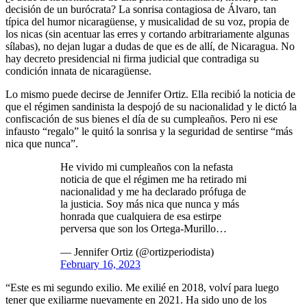
decisión de un burócrata? La sonrisa contagiosa de Álvaro, tan
típica del humor nicaragüense, y musicalidad de su voz, propia de
los nicas (sin acentuar las erres y cortando arbitrariamente algunas
sílabas), no dejan lugar a dudas de que es de allí, de Nicaragua. No
hay decreto presidencial ni firma judicial que contradiga su
condición innata de nicaragüense.
Lo mismo puede decirse de Jennifer Ortiz. Ella recibió la noticia de
que el régimen sandinista la despojó de su nacionalidad y le dictó la
confiscación de sus bienes el día de su cumpleaños. Pero ni ese
infausto “regalo” le quitó la sonrisa y la seguridad de sentirse “más
nica que nunca”.
He vivido mi cumpleaños con la nefasta
noticia de que el régimen me ha retirado mi
nacionalidad y me ha declarado prófuga de
la justicia. Soy más nica que nunca y más
honrada que cualquiera de esa estirpe
perversa que son los Ortega-Murillo…
— Jennifer Ortiz (@ortizperiodista)
February 16, 2023
“Este es mi segundo exilio. Me exilié en 2018, volví para luego
tener que exiliarme nuevamente en 2021. Ha sido uno de los