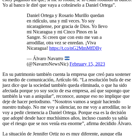
Yo al banco le diré que vaya a cobrárselo a Daniel Ortega”.
Daniel Ortega y Rosario Murillo quedan
en ridículo, una y mil veces. Yo soy
nicaragüense, por gracia de Dios. Yo llevo
mi Nicaragua y mi Cinco Pinos en la
Sangre. Si creen que con esto me van a
arrodillar, otra vez se enredan. ¡Viva
Nicaragua!
https://t.co/nG2MmMfDBy
— Álvaro Navarro
(@NavarroNewsNic)
February 15, 2023
En su patrimonio también cuenta la empresa que creó para sostener
su medio de comunicación, Artículo 66. “La resolución bufa de ese
juez dice que la sociedad también queda eliminada, o que ha sido
afectada porque yo soy socio de esa empresa, así que supongo que
también la van a aniquilar”, reconoce, aunque eso no implique que
deje de hacer periodismo. “Nosotros vamos a seguir haciendo
nuestro trabajo. No me voy a silenciar, no me voy a arrodillar, no le
voy a pedir clemencia a Daniel Ortega. Porque esa es la decisión
que adopté desde hace muchísimos años, incluso cuando ya sabía
que el riesgo que se nos venía era enorme”, afirma decidido Álvaro.
La situación de Jennifer Ortiz no es muy diferente, aunque ella