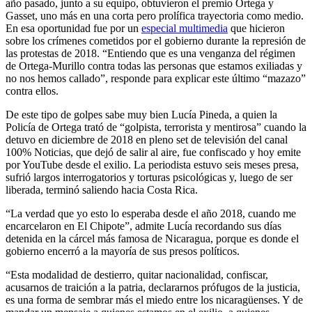
año pasado, junto a su equipo, obtuvieron el premio Ortega y
Gasset, uno más en una corta pero prolífica trayectoria como medio.
En esa oportunidad fue por un
especial
multimedia
que hicieron
sobre los crímenes cometidos por el gobierno durante la represión de
las protestas de 2018. “Entiendo que es una venganza del régimen
de Ortega-Murillo contra todas las personas que estamos exiliadas y
no nos hemos callado”, responde para explicar este último “mazazo”
contra ellos.
De este tipo de golpes sabe muy bien Lucía Pineda, a quien la
Policía de Ortega trató de “golpista, terrorista y mentirosa” cuando la
detuvo en diciembre de 2018 en pleno set de televisión del canal
100% Noticias, que dejó de salir al aire, fue confiscado y hoy emite
por YouTube desde el exilio. La periodista estuvo seis meses presa,
sufrió largos interrogatorios y torturas psicológicas y, luego de ser
liberada, terminó saliendo hacia Costa Rica.
“La verdad que yo esto lo esperaba desde el año 2018, cuando me
encarcelaron en El Chipote”, admite Lucía recordando sus días
detenida en la cárcel más famosa de Nicaragua, porque es donde el
gobierno encerró a la mayoría de sus presos políticos.
“Esta modalidad de destierro, quitar nacionalidad, confiscar,
acusarnos de traición a la patria, declararnos prófugos de la justicia,
es una forma de sembrar más el miedo entre los nicaragüenses. Y de