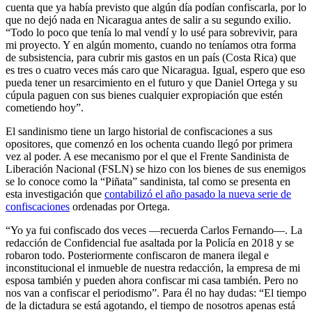
cuenta que ya había previsto que algún día podían confiscarla, por lo
que no dejó nada en Nicaragua antes de salir a su segundo exilio.
“Todo lo poco que tenía lo mal vendí y lo usé para sobrevivir, para
mi proyecto. Y en algún momento, cuando no teníamos otra forma
de subsistencia, para cubrir mis gastos en un país (Costa Rica) que
es tres o cuatro veces más caro que Nicaragua. Igual, espero que eso
pueda tener un resarcimiento en el futuro y que Daniel Ortega y su
cúpula paguen con sus bienes cualquier expropiación que estén
cometiendo hoy”.
El sandinismo tiene un largo historial de confiscaciones a sus
opositores, que comenzó en los ochenta cuando llegó por primera
vez al poder. A ese mecanismo por el que el Frente Sandinista de
Liberación Nacional (FSLN) se hizo con los bienes de sus enemigos
se lo conoce como la “Piñata” sandinista, tal como se presenta en
esta investigación que
contabilizó el año pasado la nueva serie de
confiscaciones
ordenadas por Ortega.
“Yo ya fui confiscado dos veces —recuerda Carlos Fernando—. La
redacción de Confidencial fue asaltada por la Policía en 2018 y se
robaron todo. Posteriormente confiscaron de manera ilegal e
inconstitucional el inmueble de nuestra redacción, la empresa de mi
esposa también y pueden ahora confiscar mi casa también. Pero no
nos van a confiscar el periodismo”. Para él no hay dudas: “El tiempo
de la dictadura se está agotando, el tiempo de nosotros apenas está