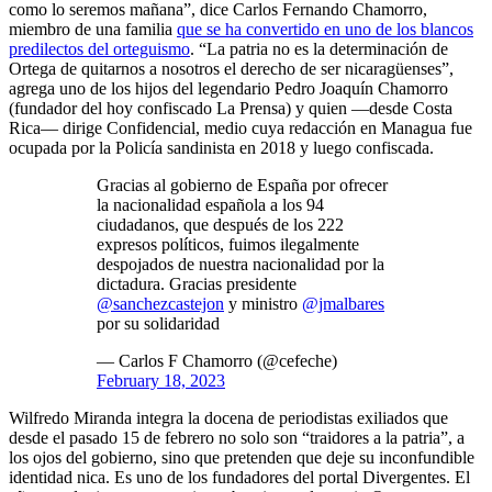
como lo seremos mañana”, dice Carlos Fernando Chamorro,
miembro de una familia
que se ha convertido en uno de los blancos
predilectos del orteguismo
. “La patria no es la determinación de
Ortega de quitarnos a nosotros el derecho de ser nicaragüenses”,
agrega uno de los hijos del legendario Pedro Joaquín Chamorro
(fundador del hoy confiscado La Prensa) y quien —desde Costa
Rica— dirige Confidencial, medio cuya redacción en Managua fue
ocupada por la Policía sandinista en 2018 y luego confiscada.
Gracias al gobierno de España por ofrecer
la nacionalidad española a los 94
ciudadanos, que después de los 222
expresos políticos, fuimos ilegalmente
despojados de nuestra nacionalidad por la
dictadura. Gracias presidente
@sanchezcastejon
y ministro
@jmalbares
por su solidaridad
— Carlos F Chamorro (@cefeche)
February 18, 2023
Wilfredo Miranda integra la docena de periodistas exiliados que
desde el pasado 15 de febrero no solo son “traidores a la patria”, a
los ojos del gobierno, sino que pretenden que deje su inconfundible
identidad nica. Es uno de los fundadores del portal Divergentes. El