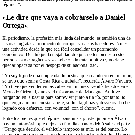
régimen”.
«Le diré que vaya a cobrárselo a Daniel
Ortega
«
El periodismo, la profesión más linda del mundo, es también una de
las más ingratas al momento de compensar a sus hacedores. No es
una actividad desde la que sea fácil consolidar un patrimonio
económico. De ahí que la ilegalidad de quitarle los bienes a estos
periodistas nicaragüenses sea adicionalmente punitiva y no debe
quedar opacada por el despojo de su nacionalidad.
“Yo soy hijo de una empleada doméstica que cuando yo era un niño,
se tuvo que venir a Costa Rica a trabajar”, recuerda Álvaro Navarro.
“Yo tuve que vender en las calles en mi niñez, vendía helados en el
Mercado Oriental, que es el más grande de Managua. Anduve
hurgando en la basura para sobrevivir junto a un tío, por tanto, lo
que tengo a mí me cuesta sangre, sudor, lágrimas y desvelos. Lo he
logrado con esfuerzo, con voluntad, con el ahorro”, cuenta.
Entre los bienes que el régimen sandinista puede quitarle a Álvaro
hay un automóvil, que dejó a su familia cuando debió salir del país:
“Tengo que decirlo, el vehículo tampoco es mío, es del banco. Lo
estoy pagando así que, si me lo roban, se lo están robando al banco.