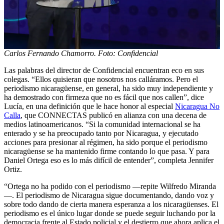
Carlos Fernando Chamorro. Foto: Confidencial
Las palabras del director de Confidencial encuentran eco en sus
colegas. “Ellos quisieran que nosotros nos calláramos. Pero el
periodismo nicaragüense, en general, ha sido muy independiente y
ha demostrado con firmeza que no es fácil que nos callen”, dice
Lucía, en una definición que le hace honor al especial
Nicaragua
No
Calla
, que CONNECTAS publicó en alianza con una decena de
medios latinoamericanos. “Si la comunidad internacional se ha
enterado y se ha preocupado tanto por Nicaragua, y ejecutado
acciones para presionar al régimen, ha sido porque el periodismo
nicaragüense se ha mantenido firme contando lo que pasa. Y para
Daniel Ortega eso es lo más difícil de entender”, completa Jennifer
Ortiz.
“Ortega no ha podido con el periodismo —repite Wilfredo Miranda
—. El periodismo de Nicaragua sigue documentando, dando voz y
sobre todo dando de cierta manera esperanza a los nicaragüenses. El
periodismo es el único lugar donde se puede seguir luchando por la
democracia frente al Estado policial y el destierro que ahora aplica el