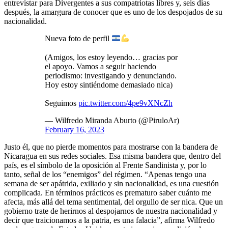
entrevistar para Divergentes a sus compatriotas libres y, seis días
después, la amargura de conocer que es uno de los despojados de su
nacionalidad.
Nueva foto de perfil
(Amigos, los estoy leyendo… gracias por
el apoyo. Vamos a seguir haciendo
periodismo: investigando y denunciando.
Hoy estoy sintiéndome demasiado nica)
Seguimos
pic.twitter.com/4pe9vXNcZh
— Wilfredo Miranda Aburto (@PiruloAr)
February 16, 2023
Justo él, que no pierde momentos para mostrarse con la bandera de
Nicaragua en sus redes sociales. Esa misma bandera que, dentro del
país, es el símbolo de la oposición al Frente Sandinista y, por lo
tanto, señal de los “enemigos” del régimen. “Apenas tengo una
semana de ser apátrida, exiliado y sin nacionalidad, es una cuestión
complicada. En términos prácticos es prematuro saber cuánto me
afecta, más allá del tema sentimental, del orgullo de ser nica. Que un
gobierno trate de herirnos al despojarnos de nuestra nacionalidad y
decir que traicionamos a la patria, es una falacia”, afirma Wilfredo