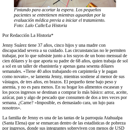
Pintando para acortar la espera. Los pequeños
pacientes se entretienen mientras aguardan por la
evaluación médica previa a iniciar el tratamiento.
Foto: Lalo Calle/La Historia
Por Redacción La Historia*
Jenny Suárez tiene 37 años, cinco hijos y una madre con
discapacidad severa a su cuidado. Las circunstancias no le permiten
trabajar, por lo que subsiste junto a los suyos de un bono mensual de
cien dólares y lo que aporta su padre de 68 años, quien trabaja de sol
a sol en un taller de ebanistería y apenas gana sesenta dólares
semanales. «Tiene 40 años trabajando en carpintería y le pagan
como novato», se lamenta Jenny, mientras sostiene al menor de sus
vástagos, de tres años, en brazos. El pequeño tiene bajo peso y
anemia, y no es para menos. En su hogar los alimentos escasean y
los pocos ingresos se destinan a comprar lo más básico: arroz, aceite,
azúcar, pan y algo de pescado que consumen de dos a tres veces por
semana. ¿Carne? «Imposible, es demasiado cara, un lujo para
nosotros».
La familia de Jenny es una de las tantas de la parroquia Atahualpa
(Santa Elena) que se enmarcan dentro de las estadísticas de pobreza
por ingresos, donde sus integrantes sobreviven con menos de USD