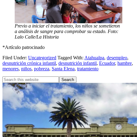
Previo a iniciar el tratamiento, los niños se sometieron
a análisis de sangre para comprobar su estado. Foto:
Lalo Calle/La Historia
*Artículo patrocinado
Filed Under:
Uncategorized
Tagged With:
Atahualpa
,
desempleo
,
desnutrición crónica infantil
,
desnutrición infantil
,
Ecuador
,
hambre
,
menores
,
niños
,
pobreza
,
Santa Elena
,
tratamiento