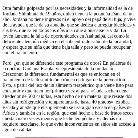
Otra familia golpeada por las necesidades y la informalidad es la de
Jordana Shimbiuta de 19 años, quien tiene a la pequeña Dana de un
año. Jordana no tiene ingresos ni el apoyo del papá de su hija, y vive
de la ayuda que le da su abuelito que se dedica a arreglar bicicletas y
sus tíos, que salen todos los días a la calle a buscarse la vida. La
joven lamenta la falta de oportunidades en Atahualpa, así como la
deficiente atención médica en el subcentro de salud de la localidad,
y espera que su niña que tiene baja talla y peso se pueda recuperar
con el tratamiento.
Pero, ¿en qué se diferencia este programa de otros? En palabras de
la doctora Giuliana Escala, vicepresidenta de la fundación
Crezconut, la diferencia fundamental es que se enfocan en el
tratamiento de la desnutrición crónica en lugar de la prevención.
Esto, a partir del uso de un alimento terapéutico que viene listo para
consumir y que traen por primera vez al país. «Cada sachen tiene
alrededor de 500 calorías, esta hecho de un material que resiste dos
años sin refrigeración y temperaturas de hasta 40 grados», explica
Escala y añade que el suplemento se usa a gran escala en países de
África y también en la región, que está hecho a base de frutos secos,
cuesta cuatro veces menos que leche terapéutica y además no
requiere mezclarse, lo que evita inconvenientes en sitios sin acceso a
agua de calidad.