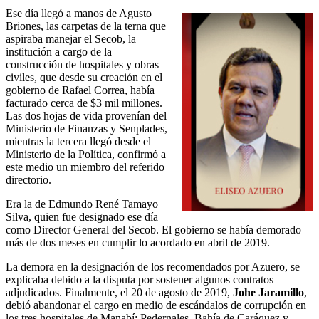
Ese día llegó a manos de Agusto
Briones, las carpetas de la terna que
aspiraba manejar el Secob, la
institución a cargo de la
construcción de hospitales y obras
civiles, que desde su creación en el
gobierno de Rafael Correa, había
facturado cerca de $3 mil millones.
Las dos hojas de vida provenían del
Ministerio de Finanzas y Senplades,
mientras la tercera llegó desde el
Ministerio de la Política, confirmó a
este medio un miembro del referido
directorio.
Era la de Edmundo René Tamayo
Silva, quien fue designado ese día
como Director General del Secob. El gobierno se había demorado
más de dos meses en cumplir lo acordado en abril de 2019.
La demora en la designación de los recomendados por Azuero, se
explicaba debido a la disputa por sostener algunos contratos
adjudicados. Finalmente, el 20 de agosto de 2019,
Johe Jaramillo
,
debió abandonar el cargo en medio de escándalos de corrupción en
los tres hospitales de Manabí: Pedernales, Bahía de Caráquez y