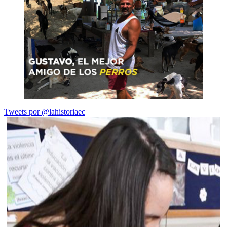
Tweets por @lahistoriaec