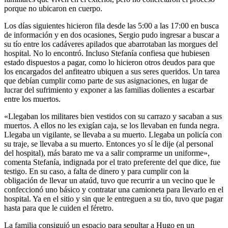
porque no ubicaron en cuerpo.
Los días siguientes hicieron fila desde las 5:00 a las 17:00 en busca
de información y en dos ocasiones, Sergio pudo ingresar a buscar a
su tío entre los cadáveres apilados que abarrotaban las morgues del
hospital. No lo encontró. Incluso Stefanía confiesa que hubiesen
estado dispuestos a pagar, como lo hicieron otros deudos para que
los encargados del anfiteatro ubiquen a sus seres queridos. Un tarea
que debían cumplir como parte de sus asignaciones, en lugar de
lucrar del sufrimiento y exponer a las familias dolientes a escarbar
entre los muertos.
«Llegaban los militares bien vestidos con su carrazo y sacaban a sus
muertos. A ellos no les exigían caja, se los llevaban en funda negra.
Llegaba un vigilante, se llevaba a su muerto. Llegaba un policía con
su traje, se llevaba a su muerto. Entonces yo sí le dije (al personal
del hospital), más barato me va a salir comprarme un uniforme»,
comenta Stefanía, indignada por el trato preferente del que dice, fue
testigo. En su caso, a falta de dinero y para cumplir con la
obligación de llevar un ataúd, tuvo que recurrir a un vecino que le
confeccionó uno básico y contratar una camioneta para llevarlo en el
hospital. Ya en el sitio y sin que le entreguen a su tío, tuvo que pagar
hasta para que le cuiden el féretro.
La familia consiguió un espacio para sepultar a Hugo en un