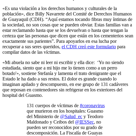
«Es una violación a los derechos humanos y culturales de la
población», dice Billy Navarrete del Comité de Derechos Humanos
de Guayaquil (CDH). “Aquí estamos tocando fibras muy íntimas de
la sociedad, no son cosas que se pueden obviar. Estas familias van a
estar reclamando hasta que se los devuelvan o hasta que tengan la
certeza que las personas que dicen que están en los cementerios sean
exactamente sus parientes”. Para apoyarlos en esa lucha por
recuperar a sus seres queridos,
el CDH creó este formulario
para
compilar datos de las víctimas.
«Mi abuela no sabe ni leer ni escribir y ella dice: ‘Yo no siendo
estudiada, siento que a mi hijo me lo tienen como a un perro
botado'», sostiene Stefanía y lamenta el trato denigrante que el
Estado le ha dado a sus restos. El dolor es grande cuando lo
imaginan apilado y descompuesto, en ese grupo de 131 cadáveres
que reposan en contenedores sin refrigerar en los exteriores del
hospital del Guasmo.
131 cuerpos de víctimas de
#coronavirus
que murieron en los hospitales: Guasmo
del Ministerio de
@Salud_ec
y Teodoro
Maldonado y Ceibos del
@IESSec
, no
pueden ser reconocidos por su grado de
descomposición. La Fiscalía de Guayas