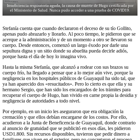
Insuficiencia respiratoria aguda, la causa de muerte de Hugo certificada por
el Ministerio de Salud. Nunca pudo acceder a una prueba de COVID19.
Stefanía cuenta que cuando declararon el deceso de su tío Gollito,
apenas pudo abrazarlo y llorarlo. Al poco tiempo, le pidieron que se
acerque a la administración y de un momento a otro se llevaron su
cuerpo. Desde entonces, comenzó un largo éxodo por darle una
sepultura digna y un sitio donde su abuelita pueda decirle adiós,
porque hasta el día de hoy lo imagina vivo.
Hasta la misma Stefanía, que alcanzó a rodear con sus brazos su
cuerpo frío, ha llegado a pensar que a lo mejor aún vive, porque la
negligencia en los hospitales públicos de Guayaquil ha sido tal, que
ya han aparecido dos «resucitados». Pero lo cierto es que ella y su
hermano Sergio, que han sido los encargados de los trámites para
recuperar el cuerpo de Hugo, han vivido en carne propia la desidia y
negligencia de autoridades a todo nivel.
Por ejemplo, en un inicio les aseguraron que era obligación la
cremación y que ellos debían encargarse de los costos. Por ello,
acudieron a la Junta de Beneficencia de Guayaquil, donde contrario
al anuncio de gratuidad que se publicitó en esos días, les pidieron
USD1.800. Sin recursos disponibles, tuvieron que pedir dinero a
familiares que viven en el exterior, pero no concretaron el proceso