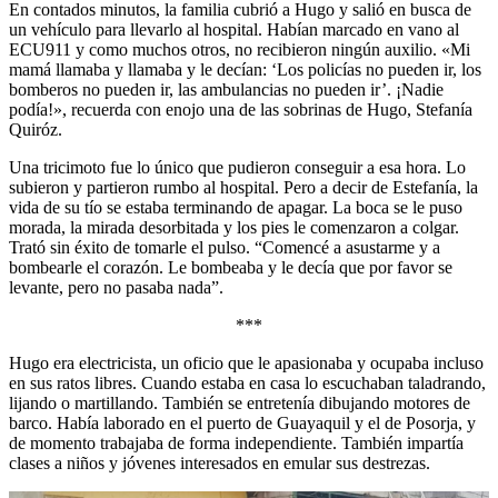
En contados minutos, la familia cubrió a Hugo y salió en busca de
un vehículo para llevarlo al hospital. Habían marcado en vano al
ECU911 y como muchos otros, no recibieron ningún auxilio. «Mi
mamá llamaba y llamaba y le decían: ‘Los policías no pueden ir, los
bomberos no pueden ir, las ambulancias no pueden ir’. ¡Nadie
podía!», recuerda con enojo una de las sobrinas de Hugo, Stefanía
Quiróz.
Una tricimoto fue lo único que pudieron conseguir a esa hora. Lo
subieron y partieron rumbo al hospital. Pero a decir de Estefanía, la
vida de su tío se estaba terminando de apagar. La boca se le puso
morada, la mirada desorbitada y los pies le comenzaron a colgar.
Trató sin éxito de tomarle el pulso. “Comencé a asustarme y a
bombearle el corazón. Le bombeaba y le decía que por favor se
levante, pero no pasaba nada”.
***
Hugo era electricista, un oficio que le apasionaba y ocupaba incluso
en sus ratos libres. Cuando estaba en casa lo escuchaban taladrando,
lijando o martillando. También se entretenía dibujando motores de
barco. Había laborado en el puerto de Guayaquil y el de Posorja, y
de momento trabajaba de forma independiente. También impartía
clases a niños y jóvenes interesados en emular sus destrezas.