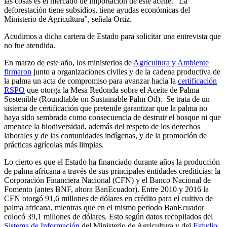
las cosas es el mercado de importación de este aceite. “La
deforestación tiene subsidios, tiene ayudas económicas del
Ministerio de Agricultura”, señala Ortiz.
Acudimos a dicha cartera de Estado para solicitar una entrevista que
no fue atendida.
En marzo de este año, los ministerios de
Agricultura y Ambiente
firmaron
junto a organizaciones civiles y de la cadena productiva de
la palma un acta de compromiso para avanzar hacia la
certificación
RSPO
que otorga la Mesa Redonda sobre el Aceite de Palma
Sostenible (Roundtable on Sustainable Palm Oil). Se trata de un
sistema de certificación que pretende garantizar que la palma no
haya sido sembrada como consecuencia de destruir el bosque ni que
amenace la biodiversidad, además del respeto de los derechos
laborales y de las comunidades indígenas, y de la promoción de
prácticas agrícolas más limpias.
Lo cierto es que el Estado ha financiado durante años la producción
de palma africana a través de sus principales entidades crediticias: la
Corporación Financiera Nacional (CFN) y el Banco Nacional de
Fomento (antes BNF, ahora BanEcuador). Entre 2010 y 2016 la
CFN otorgó 91,6 millones de dólares en crédito para el cultivo de
palma africana, mientras que en el mismo periodo BanEcuador
colocó 39,1 millones de dólares. Esto según datos recopilados del
Sistema de Información
del Ministerio de Agricultura y del
Estudio