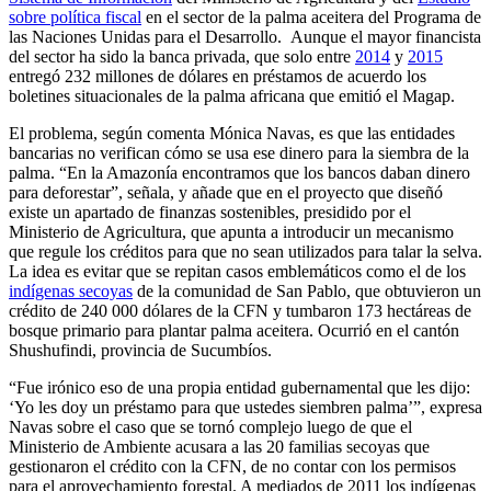
sobre política fiscal
en el sector de la palma aceitera del Programa de
las Naciones Unidas para el Desarrollo. Aunque el mayor financista
del sector ha sido la banca privada, que solo entre
2014
y
2015
entregó 232 millones de dólares en préstamos de acuerdo los
boletines situacionales de la palma africana que emitió el Magap.
El problema, según comenta Mónica Navas, es que las entidades
bancarias no verifican cómo se usa ese dinero para la siembra de la
palma. “En la Amazonía encontramos que los bancos daban dinero
para deforestar”, señala, y añade que en el proyecto que diseñó
existe un apartado de finanzas sostenibles, presidido por el
Ministerio de Agricultura, que apunta a introducir un mecanismo
que regule los créditos para que no sean utilizados para talar la selva.
La idea es evitar que se repitan casos emblemáticos como el de los
indígenas secoyas
de la comunidad de San Pablo, que obtuvieron un
crédito de 240 000 dólares de la CFN y tumbaron 173 hectáreas de
bosque primario para plantar palma aceitera. Ocurrió en el cantón
Shushufindi, provincia de Sucumbíos.
“Fue irónico eso de una propia entidad gubernamental que les dijo:
‘Yo les doy un préstamo para que ustedes siembren palma’”, expresa
Navas sobre el caso que se tornó complejo luego de que el
Ministerio de Ambiente acusara a las 20 familias secoyas que
gestionaron el crédito con la CFN, de no contar con los permisos
para el aprovechamiento forestal. A mediados de 2011 los indígenas