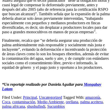
Suárez asegura que el sector palmicultor “tiene la obligación moral y
cuasi legal de compensar lo deforestado previamente, antes y
después del año 2005 (año de referencia para la certificación RSPO
que buscan alcanzar)”. También señala que la expansión de la palma
debería abarcar solo áreas previamente intervenidas, “trabajando
especialmente con pequeños y medianos productores en fincas
diversificadas, es decir, sin desplazar a productores locales para dar
paso a grandes monocultivos en manos de pocas empresas”.
Finalmente, recalca que “se debería asegurar una producción de
palma ambientalmente más responsable y socialmente más justa e
incluyente”, evitando la deforestación e incentivando la protección
de áreas claves como lo son los bosques ribereños, además de evitar
la contaminación del agua, suelo y aire, y de cumplir con estándares
sociales como el consentimiento libre, previo e informado, la
equidad de género y el pago justo y oportuno a los productores.
*Un reportaje realizado por Daniela Aguilar para
Mongabay
Latam
Filed Under:
Principal
,
Uncategorized
Tagged With:
amazonía
,
Coca
,
contaminación
,
Medio Ambiente
,
orellana
,
palma aceitera
,
palma africana
,
shushufindi
,
Sucumbíos