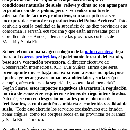
condiciones naturales de suelo, relieve y clima no son aptas para
la producción de la palma, pero si se realiza una fuerte
adecuación de factores productivos, son susceptibles a ser
incorporadas como áreas productivas del Palma Aceitera
”. Esto
equivale a casi la totalidad de la superficie de las diez provincias que
conforman la serranía ecuatoriana y que están atravesadas por la
Cordillera de los Andes, además de las provincias costeras de
Manabí y Santa Elena.
Si bien el nuevo mapa agroecológico de la
palma aceitera
deja
fuera a las
áreas protegidas
, el patrimonio forestal del Estado,
bosques y vegetación protectora
, el director ejecutivo de
Conservación Internacional (CI), Luis Suárez, afirma que
sería
preocupante que se haga una expansión a zonas no aptas pues
“
podría generar graves impactos ambientales y sociales
(por
ejemplo, afectaciones a la seguridad y soberanía alimentaria)
”
.
Según Suárez,
estos impactos negativos abarcarían la regulación
hídrica de zonas si se requieren sistemas de riego intensificados
.
Además,
se corren riesgos importantes por el alto uso de
fertilizantes, lo cual también cambiaría el contenido y calidad de
suelo
. “Todo esto alteraría los servicios ecosistémicos que brindan
zonas frágiles, como los bosques secos en las provincias de Manabí
y Santa Elena”, indica.
Por ello Luis Suárez asegura que
es necesario que el Ministerio de