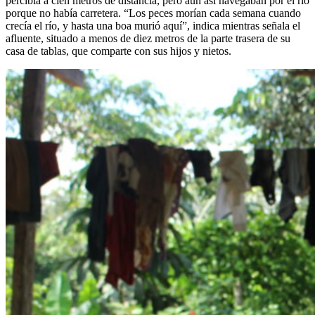
percibía a cien metros de distancia, pero aún así navegaban por el río
porque no había carretera. “Los peces morían cada semana cuando
crecía el río, y hasta una boa murió aquí”, indica mientras señala el
afluente, situado a menos de diez metros de la parte trasera de su
casa de tablas, que comparte con sus hijos y nietos.