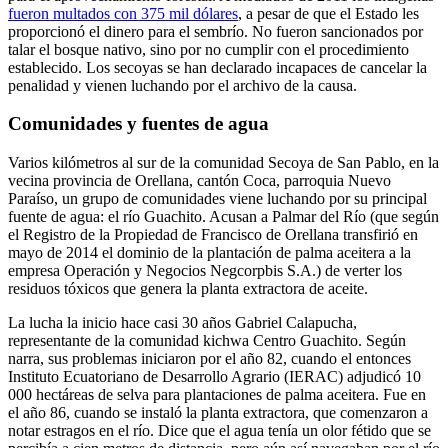
fueron multados con 375 mil dólares
, a pesar de que el Estado les
proporcionó el dinero para el sembrío. No fueron sancionados por
talar el bosque nativo, sino por no cumplir con el procedimiento
establecido. Los secoyas se han declarado incapaces de cancelar la
penalidad y vienen luchando por el archivo de la causa.
Comunidades y fuentes de agua
Varios kilómetros al sur de la comunidad Secoya de San Pablo, en la
vecina provincia de Orellana, cantón Coca, parroquia Nuevo
Paraíso, un grupo de comunidades viene luchando por su principal
fuente de agua: el río Guachito. Acusan a Palmar del Río (que según
el Registro de la Propiedad de Francisco de Orellana transfirió en
mayo de 2014 el dominio de la plantación de palma aceitera a la
empresa Operación y Negocios Negcorpbis S.A.) de verter los
residuos tóxicos que genera la planta extractora de aceite.
La lucha la inicio hace casi 30 años Gabriel Calapucha,
representante de la comunidad kichwa Centro Guachito. Según
narra, sus problemas iniciaron por el año 82, cuando el entonces
Instituto Ecuatoriano de Desarrollo Agrario (IERAC) adjudicó 10
000 hectáreas de selva para plantaciones de palma aceitera. Fue en
el año 86, cuando se instaló la planta extractora, que comenzaron a
notar estragos en el río. Dice que el agua tenía un olor fétido que se