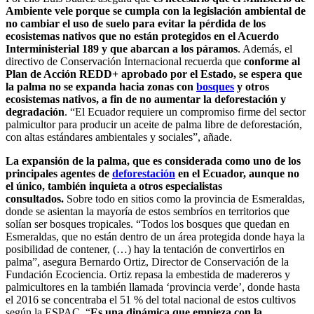
Ambiente vele porque
se cumpla con la legislación ambiental de
no cambiar el uso de suelo para evitar la pérdida de los
ecosistemas nativos que no están protegidos en el Acuerdo
Interministerial 189 y que abarcan a los páramos
. Además, el
directivo de Conservación Internacional recuerda que
conforme al
Plan de Acción REDD+ aprobado por el Estado,
se espera que
la palma no se expanda hacia zonas con
bosques
y otros
ecosistemas nativos, a fin de no aumentar la deforestación y
degradación
. “El Ecuador requiere un compromiso firme del sector
palmicultor para producir un aceite de palma libre de deforestación,
con altas estándares ambientales y sociales”, añade.
La expansión de la palma, que es considerada como uno de los
principales agentes de
deforestación
en el Ecuador, aunque no
el único, también inquieta a otros especialistas
consultados.
Sobre todo en sitios como la provincia de Esmeraldas,
donde se asientan la mayoría de estos sembríos en territorios que
solían ser bosques tropicales. “Todos los bosques que quedan en
Esmeraldas, que no están dentro de un área protegida donde haya la
posibilidad de contener, (…) hay la tentación de convertirlos en
palma”, asegura Bernardo Ortiz, Director de Conservación de la
Fundación Ecociencia. Ortiz repasa la embestida de madereros y
palmicultores en la también llamada ‘provincia verde’, donde hasta
el 2016 se concentraba el 51 % del total nacional de estos cultivos
según la ESPAC. “
Es una dinámica que empieza con la