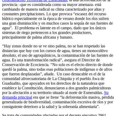
provincia –que es considerada como su mayor amenaza- está
cambiando de manera radical su clima caracterizado por altas y
constantes precipitaciones. Lo que provoca “escasez del recurso
hídrico especialmente en la época de verano donde los ríos sufren
una gran disminución y en muchos casos la sequía de sus fuentes de
agua”. El problema es latente en el campo, dado que los únicos
sistemas de riego pertenecen a los grandes productores,
principalmente de palma africana y banano.
“Hay zonas donde no se ve sino palma, no se han respetado las
distancias que hay con los cursos de agua, tienes un monocultivo
absoluto, el uso de agroquímicos, la contaminación de las fuentes de
agua. Es una transformación radical”, asegura el Director de
Conservación de Ecociencia. “No solo es el efecto directo de donde
quedó la palma, sino todas esas poblaciones de indígenas o de afros
que fueron desplazadas”, añade. Un caso destacable es el de la
comunidad afroecuatoriana de La Chiquita y el pueblo Awa de
Guadualito, que apoyados en los derechos de la naturaleza que
establece la Constitución, denunciaron a dos grandes palmicultoras
por la afectación a su territorio situado al norte de Esmeraldas.
Su
demanda principal
era que se frene “la deforestación masiva, pérdida
generalizada de biodiversidad, contaminación excesiva de ríos y por
consiguiente deterioro a la salud y la soberanía alimentaria”.
Se trata de comunidades afectadas por el decreto ejecutivo 2961,