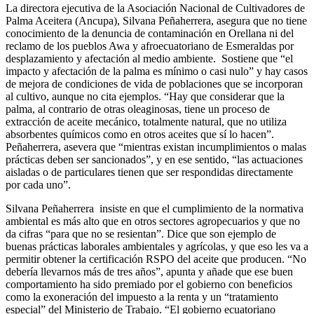
La directora ejecutiva de la Asociación Nacional de Cultivadores de
Palma Aceitera (Ancupa), Silvana Peñaherrera, asegura que no tiene
conocimiento de la denuncia de contaminación en Orellana ni del
reclamo de los pueblos Awa y afroecuatoriano de Esmeraldas por
desplazamiento y afectación al medio ambiente. Sostiene que “el
impacto y afectación de la palma es mínimo o casi nulo” y hay casos
de mejora de condiciones de vida de poblaciones que se incorporan
al cultivo, aunque no cita ejemplos. “Hay que considerar que la
palma, al contrario de otras oleaginosas, tiene un proceso de
extracción de aceite mecánico, totalmente natural, que no utiliza
absorbentes químicos como en otros aceites que sí lo hacen”.
Peñaherrera, asevera que “mientras existan incumplimientos o malas
prácticas deben ser sancionados”, y en ese sentido, “las actuaciones
aisladas o de particulares tienen que ser respondidas directamente
por cada uno”.
Silvana Peñaherrera insiste en que el cumplimiento de la normativa
ambiental es más alto que en otros sectores agropecuarios y que no
da cifras “para que no se resientan”. Dice que son ejemplo de
buenas prácticas laborales ambientales y agrícolas, y que eso les va a
permitir obtener la certificación RSPO del aceite que producen. “No
debería llevarnos más de tres años”, apunta y añade que ese buen
comportamiento ha sido premiado por el gobierno con beneficios
como la exoneración del impuesto a la renta y un “tratamiento
especial” del Ministerio de Trabajo. “El gobierno ecuatoriano