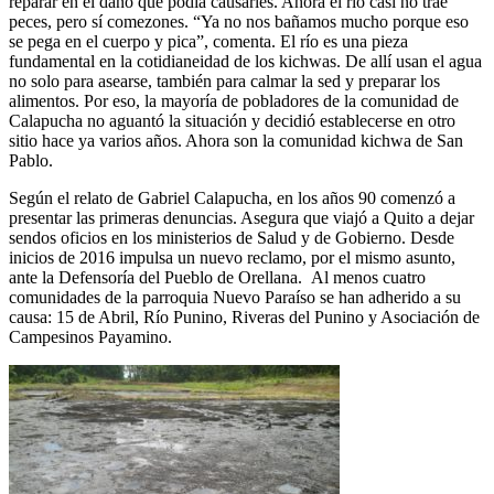
reparar en el daño que podía causarles. Ahora el río casi no trae
peces, pero sí comezones. “Ya no nos bañamos mucho porque eso
se pega en el cuerpo y pica”, comenta. El río es una pieza
fundamental en la cotidianeidad de los kichwas. De allí usan el agua
no solo para asearse, también para calmar la sed y preparar los
alimentos. Por eso, la mayoría de pobladores de la comunidad de
Calapucha no aguantó la situación y decidió establecerse en otro
sitio hace ya varios años. Ahora son la comunidad kichwa de San
Pablo.
Según el relato de Gabriel Calapucha, en los años 90 comenzó a
presentar las primeras denuncias. Asegura que viajó a Quito a dejar
sendos oficios en los ministerios de Salud y de Gobierno. Desde
inicios de 2016 impulsa un nuevo reclamo, por el mismo asunto,
ante la Defensoría del Pueblo de Orellana. Al menos cuatro
comunidades de la parroquia Nuevo Paraíso se han adherido a su
causa: 15 de Abril, Río Punino, Riveras del Punino y Asociación de
Campesinos Payamino.