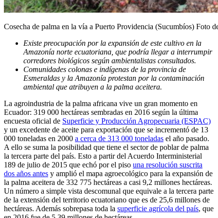
Cosecha de palma en la vía a Puerto Providencia (Sucumbíos) Foto d
Existe preocupación por la expansión de este cultivo en la
Amazonía norte ecuatoriana, que podría llegar a interrumpir
corredores biológicos según ambientalistas consultados.
Comunidades colonas e indígenas de la provincia de
Esmeraldas y la Amazonía protestan por la contaminación
ambiental que atribuyen a la palma aceitera.
La agroindustria de la palma africana vive un gran momento en
Ecuador: 319 000 hectáreas sembradas en 2016 según la última
encuesta oficial de
Superficie y Producción Agropecuaria (ESPAC)
y un excedente de aceite para exportación que se incrementó de 13
000 toneladas en 2000
a cerca de 313 000 toneladas
el año pasado.
A ello se suma la posibilidad que tiene el sector de poblar de palma
la tercera parte del país. Esto a partir del Acuerdo Interministerial
189 de julio de 2015 que echó por el piso
una resolución suscrita
dos años antes
y amplió el mapa agroecológico para la expansión de
la palma aceitera de 332 775 hectáreas a casi 9,2 millones hectáreas.
Un número a simple vista descomunal que equivale a la tercera parte
de la extensión del territorio ecuatoriano que es de 25,6 millones de
hectáreas. Además sobrepasa toda la
superficie agrícola del país
, que
en 2016 fue de 5,39 millones de hectáreas.