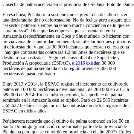
Cosecha de palma aceitera en la provincia de Orellana. Foto de Danie
En esa línea, Peñaherrera sostiene que el gremio ha decidido hacer
una declaratoria de no deforestación. No da fechas pero asegura que
“el sector palmero siempre ha tenido mucha conciencia de lo que es
la naturaleza”. Dice que las empresas que se asentaron en la
Amazonía (específicamente en Coca y Shushufindi) lo hicieron con
previa venia de la autoridad ambiental, sin afectar bosques primarios
ni deforestando, y que las 30 000 hectáreas que existen en esa zona
“hay que contrastarlas contra las 1,2 millones de hectáreas que se
destinaron a pastizales”. Según el censo oficial de Superficie y
Producción Agropecuaria (ESPAC),
a 2016 existían
38 000
hectáreas de palma sembrada en la región oriental y 366 000
hectáreas de pasto cultivado.
Entre 2013 y 2014, la ESPAC registra el incremento de cultivos de
palma en 100 000 hectáreas a nivel nacional, de 288 000 en 2013 a
388 000 en 2014. En ese mismo periodo, la superficie de palma
sembrada en la Amazonía casi se triplicó. Pasó de 22 585 hectáreas
a 65 627 hectáreas según arroja la contrastación de los registros de la
ESPAC en dichos años.
Peñaherrera recuerda que el cultivo de palma comenzó en los 50 en
Santo Domingo (jurisdicción que formaba parte de la provincia de
Pichincha pero que se convirtió en provincia en el año 2007). En los