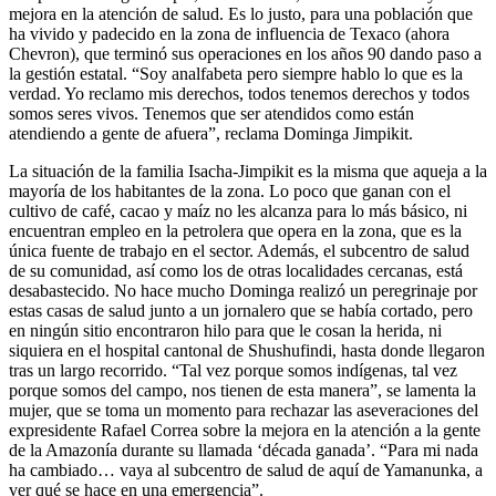
mejora en la atención de salud. Es lo justo, para una población que
ha vivido y padecido en la zona de influencia de Texaco (ahora
Chevron), que terminó sus operaciones en los años 90 dando paso a
la gestión estatal. “Soy analfabeta pero siempre hablo lo que es la
verdad. Yo reclamo mis derechos, todos tenemos derechos y todos
somos seres vivos. Tenemos que ser atendidos como están
atendiendo a gente de afuera”, reclama Dominga Jimpikit.
La situación de la familia Isacha-Jimpikit es la misma que aqueja a la
mayoría de los habitantes de la zona. Lo poco que ganan con el
cultivo de café, cacao y maíz no les alcanza para lo más básico, ni
encuentran empleo en la petrolera que opera en la zona, que es la
única fuente de trabajo en el sector. Además, el subcentro de salud
de su comunidad, así como los de otras localidades cercanas, está
desabastecido. No hace mucho Dominga realizó un peregrinaje por
estas casas de salud junto a un jornalero que se había cortado, pero
en ningún sitio encontraron hilo para que le cosan la herida, ni
siquiera en el hospital cantonal de Shushufindi, hasta donde llegaron
tras un largo recorrido. “Tal vez porque somos indígenas, tal vez
porque somos del campo, nos tienen de esta manera”, se lamenta la
mujer, que se toma un momento para rechazar las aseveraciones del
expresidente Rafael Correa sobre la mejora en la atención a la gente
de la Amazonía durante su llamada ‘década ganada’. “Para mi nada
ha cambiado… vaya al subcentro de salud de aquí de Yamanunka, a
ver qué se hace en una emergencia”.