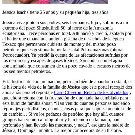
Jessica Isacha tiene 25 años y su pequeña hija, tres años
Jessica vive junto a sus padres, seis hermanos, hija y sobrinos a un
extremo del pozo Shushufindi 50, al norte de la Amazonía
ecuatoriana. Trece personas en total. Allí nació y creció, azotada por
el hedor que emana una antigua piscina de desechos de la época
Texaco que permanece cubierta de monte y del mismo pozo
petrolero que es gestionado por la estatal Petroamazonas (ahora
Petroecuador). Ya perdió la cuenta de las afectaciones sufridas por
los derrames y escapes de gases tóxicos. Sin contar con el agua
contaminada que consumen de un pozo cavado a escasos metros de
los sedimentos petroleros.
Esta historia de contaminación, pero también de abandono estatal, es
la historia de vida de la familia de Jéssica que este portal recogió dos
años atrás para el reportaje
Caso Chevron: Relato de los olvidados
y
que ahora retoma con la frustración de que nada ha cambiado para
esta humilde familia shuar. “Han venido cuantas personas haciendo
reportajes periodísticos, cuantas cosas para que supuestamente se dé
un cambio… Si ve los pedazos de petróleo que hay allí, cuantos
gringos han venido a fotografiar y han tenido en la mano, han
perforado y han llevado las muestras, y nada”, asegura la madre de
Jéssica, Dominga Jimpikit. La mejor conocedora de su historia.