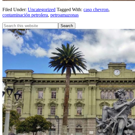
Filed Under:
Uncategorized
Tagged With:
caso chevron
,
contaminación petrolera
,
petroamazonas