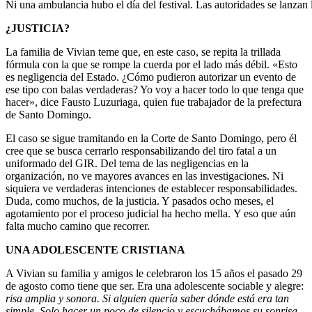
Ni una ambulancia hubo el día del festival. Las autoridades se lanzan
¿JUSTICIA?
La familia de Vivian teme que, en este caso, se repita la trillada
fórmula con la que se rompe la cuerda por el lado más débil. «Esto
es negligencia del Estado. ¿Cómo pudieron autorizar un evento de
ese tipo con balas verdaderas? Yo voy a hacer todo lo que tenga que
hacer», dice Fausto Luzuriaga, quien fue trabajador de la prefectura
de Santo Domingo.
El caso se sigue tramitando en la Corte de Santo Domingo, pero él
cree que se busca cerrarlo responsabilizando del tiro fatal a un
uniformado del GIR. Del tema de las negligencias en la
organización, no ve mayores avances en las investigaciones. Ni
siquiera ve verdaderas intenciones de establecer responsabilidades.
Duda, como muchos, de la justicia. Y pasados ocho meses, el
agotamiento por el proceso judicial ha hecho mella. Y eso que aún
falta mucho camino que recorrer.
UNA ADOLESCENTE CRISTIANA
A Vivian su familia y amigos le celebraron los 15 años el pasado 29
de agosto como tiene que ser. Era una adolescente sociable y alegre:
risa amplia y sonora. Si alguien quería saber dónde está era tan
simple. Solo hacer un poco de silencio y escuchábamos su sonrisa,