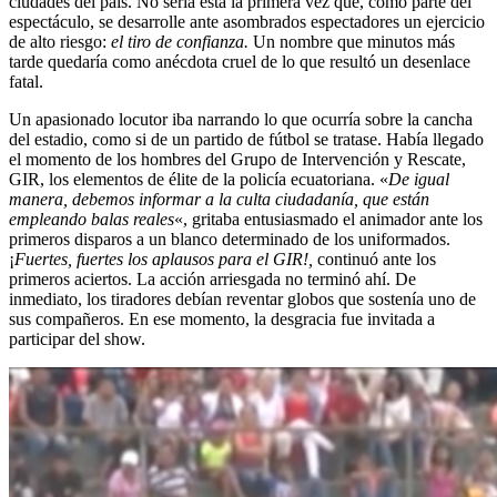
ciudades del país. No sería esta la primera vez que, como parte del
espectáculo, se desarrolle ante asombrados espectadores un ejercicio
de alto riesgo:
el tiro de confianza.
Un nombre que minutos más
tarde quedaría como anécdota cruel de lo que resultó un desenlace
fatal.
Un apasionado locutor iba narrando lo que ocurría sobre la cancha
del estadio, como si de un partido de fútbol se tratase. Había llegado
el momento de los hombres del Grupo de Intervención y Rescate,
GIR, los elementos de élite de la policía ecuatoriana. «
De igual
manera, debemos informar a la culta ciudadanía, que están
empleando balas reales
«, gritaba entusiasmado el animador ante los
primeros disparos a un blanco determinado de los uniformados.
¡
Fuertes, fuertes los aplausos para el GIR!,
continuó ante los
primeros aciertos. La acción arriesgada no terminó ahí. De
inmediato, los tiradores debían reventar globos que sostenía uno de
sus compañeros. En ese momento, la desgracia fue invitada a
participar del show.