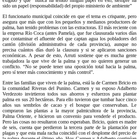
exigido y que “nunca ha tenido ningún papel en eso, siempre ha
sido un papel (responsabilidad) del propio ministerio de ambiente”
El funcionario municipal coincide en que el tema es crispante, pero
asegura que más que con los pequeños y medianos productores de
palma, han tenido problemas con las extractoras. El más reciente con
la empresa Río Coca (antes Pamela), que fue clausurada varios días
por contaminar el afluente del que captan agua los pobladores del
cantón (división administrativa de cada provincia), aunque no
precisa cuántos días duró la clausura y si se aplicaron sanciones
económicas. A pesar de esto, Arruti sostiene que es mucha gente
trabajadora la que vive de la palma y que no quieren generar un
conflicto. “No se puede tener una oposición total hacia la palma,
pero sí tener más conocimiento y más control”.
Entre las familias que viven de la palma, está la de Carmen Bricio en
la comunidad Riveras del Punino. Carmen y su esposo Adalberto
Verdezoto invirtieron todos sus ahorros y esfuerzos para plantar
palma en sus 20 hectáreas. Para ello tuvieron que tumbar hace cinco
años sus sembríos de cacao y el bosque que conservaban. Le
compraron las plantas a la mayor palmicultora de la provincia,
Palma Oriente, e hicieron un convenio para venderle el producto.
Pero las cosas no resultaron como esperaban. Bricio, quien es madre
de seis, cuenta que perdieron la tercera parte de la plantación por
plagas y que esta mala racha coincidió con el desplome del precio de
la palma durante el último año. Hoy Carmen y Adalberto continúan