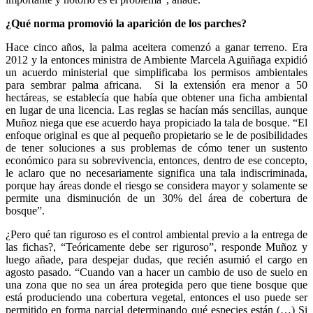
¿Qué norma promovió la aparición de los parches?
Hace cinco años, la palma aceitera comenzó a ganar terreno. Era
2012 y la entonces ministra de Ambiente Marcela Aguiñaga expidió
un acuerdo ministerial que simplificaba los permisos ambientales
para sembrar palma africana. Si la extensión era menor a 50
hectáreas, se establecía que había que obtener una ficha ambiental
en lugar de una licencia. Las reglas se hacían más sencillas, aunque
Muñoz niega que ese acuerdo haya propiciado la tala de bosque. “El
enfoque original es que al pequeño propietario se le de posibilidades
de tener soluciones a sus problemas de cómo tener un sustento
económico para su sobrevivencia, entonces, dentro de ese concepto,
le aclaro que no necesariamente significa una tala indiscriminada,
porque hay áreas donde el riesgo se considera mayor y solamente se
permite una disminución de un 30% del área de cobertura de
bosque”.
¿Pero qué tan riguroso es el control ambiental previo a la entrega de
las fichas?, “Teóricamente debe ser riguroso”, responde Muñoz y
luego añade, para despejar dudas, que recién asumió el cargo en
agosto pasado. “Cuando van a hacer un cambio de uso de suelo en
una zona que no sea un área protegida pero que tiene bosque que
está produciendo una cobertura vegetal, entonces el uso puede ser
permitido en forma parcial determinando qué especies están (…) Si