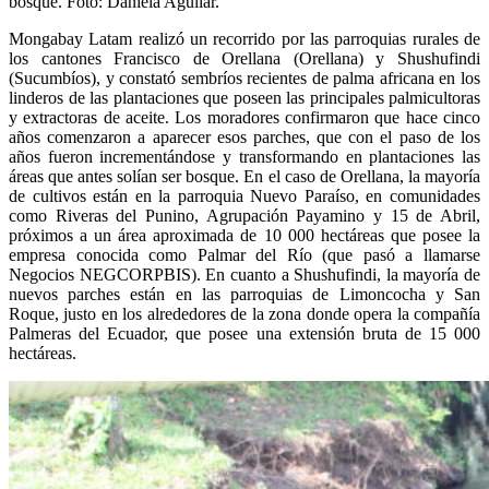
bosque. Foto: Daniela Aguilar.
Mongabay Latam realizó un recorrido por las parroquias rurales de
los cantones Francisco de Orellana (Orellana) y Shushufindi
(Sucumbíos), y constató sembríos recientes de palma africana en los
linderos de las plantaciones que poseen las principales palmicultoras
y extractoras de aceite. Los moradores confirmaron que hace cinco
años comenzaron a aparecer esos parches, que con el paso de los
años fueron incrementándose y transformando en plantaciones las
áreas que antes solían ser bosque. En el caso de Orellana, la mayoría
de cultivos están en la parroquia Nuevo Paraíso, en comunidades
como Riveras del Punino, Agrupación Payamino y 15 de Abril,
próximos a un área aproximada de 10 000 hectáreas que posee la
empresa conocida como Palmar del Río (que pasó a llamarse
Negocios NEGCORPBIS). En cuanto a Shushufindi, la mayoría de
nuevos parches están en las parroquias de Limoncocha y San
Roque, justo en los alrededores de la zona donde opera la compañía
Palmeras del Ecuador, que posee una extensión bruta de 15 000
hectáreas.