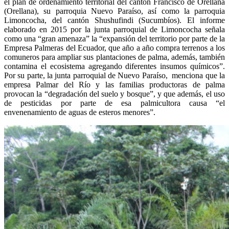
el plan de ordenamiento territorial del cantón Francisco de Orellana
(Orellana), su parroquia Nuevo Paraíso, así como la parroquia
Limoncocha, del cantón Shushufindi (Sucumbíos). El informe
elaborado en 2015 por la junta parroquial de Limoncocha señala
como una “gran amenaza” la “expansión del territorio por parte de la
Empresa Palmeras del Ecuador, que año a año compra terrenos a los
comuneros para ampliar sus plantaciones de palma, además, también
contamina el ecosistema agregando diferentes insumos químicos”.
Por su parte, la junta parroquial de Nuevo Paraíso, menciona que la
empresa Palmar del Río y las familias productoras de palma
provocan la “degradación del suelo y bosque”, y que además, el uso
de pesticidas por parte de esa palmicultora causa “el
envenenamiento de aguas de esteros menores”.