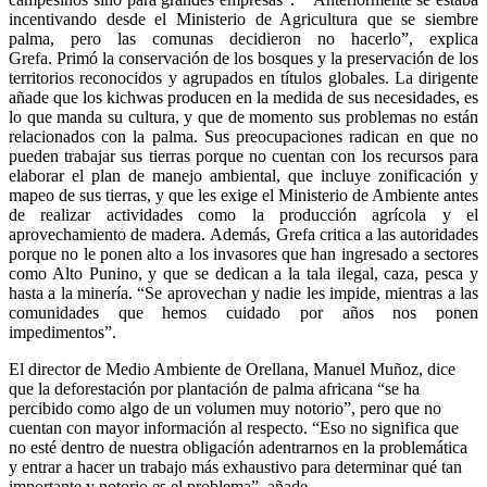
incentivando desde el Ministerio de Agricultura que se siembre
palma, pero las comunas decidieron no hacerlo”, explica
Grefa. Primó la conservación de los bosques y la preservación de los
territorios reconocidos y agrupados en títulos globales. La dirigente
añade que los kichwas producen en la medida de sus necesidades, es
lo que manda su cultura, y que de momento sus problemas no están
relacionados con la palma. Sus preocupaciones radican en que no
pueden trabajar sus tierras porque no cuentan con los recursos para
elaborar el plan de manejo ambiental, que incluye zonificación y
mapeo de sus tierras, y que les exige el Ministerio de Ambiente antes
de realizar actividades como la producción agrícola y el
aprovechamiento de madera. Además, Grefa critica a las autoridades
porque no le ponen alto a los invasores que han ingresado a sectores
como Alto Punino, y que se dedican a la tala ilegal, caza, pesca y
hasta a la minería. “Se aprovechan y nadie les impide, mientras a las
comunidades que hemos cuidado por años nos ponen
impedimentos”.
El director de Medio Ambiente de Orellana, Manuel Muñoz, dice
que la deforestación por plantación de palma africana “se ha
percibido como algo de un volumen muy notorio”, pero que no
cuentan con mayor información al respecto. “Eso no significa que
no esté dentro de nuestra obligación adentrarnos en la problemática
y entrar a hacer un trabajo más exhaustivo para determinar qué tan
importante y notorio es el problema”, añade.