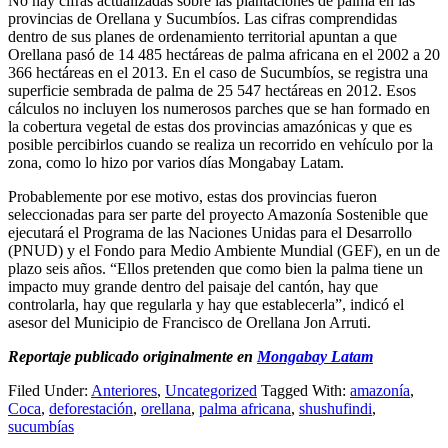
No hay cifras actualizadas sobre las plantaciones de palma en las
provincias de Orellana y Sucumbíos. Las cifras comprendidas
dentro de sus planes de ordenamiento territorial apuntan a que
Orellana pasó de 14 485 hectáreas de palma africana en el 2002 a 20
366 hectáreas en el 2013. En el caso de Sucumbíos, se registra una
superficie sembrada de palma de 25 547 hectáreas en 2012. Esos
cálculos no incluyen los numerosos parches que se han formado en
la cobertura vegetal de estas dos provincias amazónicas y que es
posible percibirlos cuando se realiza un recorrido en vehículo por la
zona, como lo hizo por varios días Mongabay Latam.
Probablemente por ese motivo, estas dos provincias fueron
seleccionadas para ser parte del proyecto Amazonía Sostenible que
ejecutará el Programa de las Naciones Unidas para el Desarrollo
(PNUD) y el Fondo para Medio Ambiente Mundial (GEF), en un de
plazo seis años. “Ellos pretenden que como bien la palma tiene un
impacto muy grande dentro del paisaje del cantón, hay que
controlarla, hay que regularla y hay que establecerla”, indicó el
asesor del Municipio de Francisco de Orellana Jon Arruti.
Reportaje publicado originalmente en
Mongabay Latam
Filed Under:
Anteriores
,
Uncategorized
Tagged With:
amazonía
,
Coca
,
deforestación
,
orellana
,
palma africana
,
shushufindi
,
sucumbías