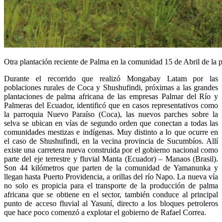
Otra plantación reciente de Palma en la comunidad 15 de Abril de la 
Durante el recorrido que realizó Mongabay Latam por las
poblaciones rurales de Coca y Shushufindi, próximas a las grandes
plantaciones de palma africana de las empresas Palmar del Río y
Palmeras del Ecuador, identificó que en casos representativos como
la parroquia Nuevo Paraíso (Coca), las nuevos parches sobre la
selva se ubican en vías de segundo orden que conectan a todas las
comunidades mestizas e indígenas. Muy distinto a lo que ocurre en
el caso de Shushufindi, en la vecina provincia de Sucumbíos. Allí
existe una carretera nueva construida por el gobierno nacional como
parte del eje terrestre y fluvial Manta (Ecuador) – Manaos (Brasil).
Son 44 kilómetros que parten de la comunidad de Yamanunka y
llegan hasta Puerto Providencia, a orillas del río Napo. La nueva vía
no solo es propicia para el transporte de la producción de palma
africana que se obtiene en el sector, también conduce al principal
punto de acceso fluvial al Yasuní, directo a los bloques petroleros
que hace poco comenzó a explotar el gobierno de Rafael Correa.