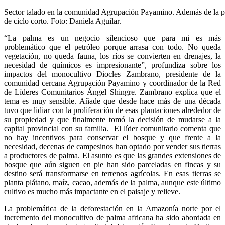
Sector talado en la comunidad Agrupación Payamino. Además de la pal
de ciclo corto. Foto: Daniela Aguilar.
“La palma es un negocio silencioso que para mi es más
problemático que el petróleo porque arrasa con todo. No queda
vegetación, no queda fauna, los ríos se convierten en drenajes, la
necesidad de químicos es impresionante”, profundiza sobre los
impactos del monocultivo Diocles Zambrano, presidente de la
comunidad cercana Agrupación Payamino y coordinador de la Red
de Líderes Comunitarios Ángel Shingre. Zambrano explica que el
tema es muy sensible. Añade que desde hace más de una década
tuvo que lidiar con la proliferación de esas plantaciones alrededor de
su propiedad y que finalmente tomó la decisión de mudarse a la
capital provincial con su familia. El líder comunitario comenta que
no hay incentivos para conservar el bosque y que frente a la
necesidad, decenas de campesinos han optado por vender sus tierras
a productores de palma. El asunto es que las grandes extensiones de
bosque que aún siguen en pie han sido parceladas en fincas y su
destino será transformarse en terrenos agrícolas. En esas tierras se
planta plátano, maíz, cacao, además de la palma, aunque este último
cultivo es mucho más impactante en el paisaje y relieve.
La problemática de la deforestación en la Amazonía norte por el
incremento del monocultivo de palma africana ha sido abordada en