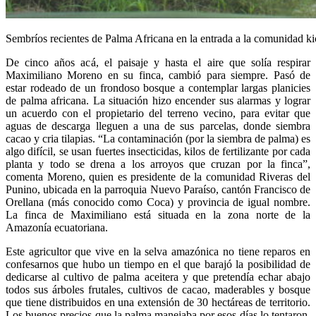
Sembríos recientes de Palma Africana en la entrada a la comunidad k
De cinco años acá, el paisaje y hasta el aire que solía respirar
Maximiliano Moreno en su finca, cambió para siempre. Pasó de
estar rodeado de un frondoso bosque a contemplar largas planicies
de palma africana. La situación hizo encender sus alarmas y lograr
un acuerdo con el propietario del terreno vecino, para evitar que
aguas de descarga lleguen a una de sus parcelas, donde siembra
cacao y cria tilapias. “La contaminación (por la siembra de palma) es
algo difícil, se usan fuertes insecticidas, kilos de fertilizante por cada
planta y todo se drena a los arroyos que cruzan por la finca”,
comenta Moreno, quien es presidente de la comunidad Riveras del
Punino, ubicada en la parroquia Nuevo Paraíso, cantón Francisco de
Orellana (más conocido como Coca) y provincia de igual nombre.
La finca de Maximiliano está situada en la zona norte de la
Amazonía ecuatoriana.
Este agricultor que vive en la selva amazónica no tiene reparos en
confesarnos que hubo un tiempo en el que barajó la posibilidad de
dedicarse al cultivo de palma aceitera y que pretendía echar abajo
todos sus árboles frutales, cultivos de cacao, maderables y bosque
que tiene distribuidos en una extensión de 30 hectáreas de territorio.
Los buenos precios que la palma manejaba por esos días lo tentaron.