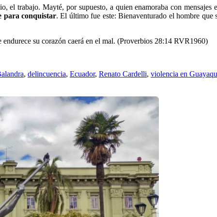
io, el trabajo. Mayté, por supuesto, a quien enamoraba con mensajes e
e para conquistar
. El último fue este: Bienaventurado el hombre que 
e endurece su corazón caerá en el mal. (Proverbios 28:14 RVR1960)
Balandra
,
delincuencia
,
Ecuador
,
Renato Cardelli
,
violencia en Guayaqu