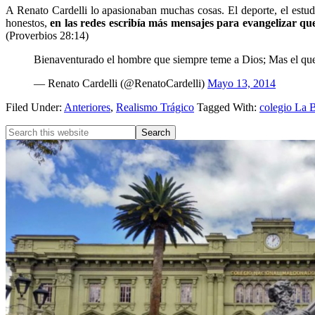
A Renato Cardelli lo apasionaban muchas cosas. El deporte, el estud
honestos,
en las redes escribía más mensajes para evangelizar qu
(Proverbios 28:14)
Bienaventurado el hombre que siempre teme a Dios; Mas el qu
— Renato Cardelli (@RenatoCardelli)
Mayo 13, 2014
Filed Under:
Anteriores
,
Realismo Trágico
Tagged With:
colegio La 