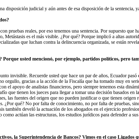
 disposición judicial y aún antes de esa disposición de la sentencia, y
ados?
 con pruebas reales, por eso tenemos una sentencia. Por supuesto que 
Metástasis es el más visible. ¿Por qué? Porque implicó a altas autoridad
pecializadas que luchan contra la delincuencia organizada, se están reve
? Porque usted mencionó, por ejemplo, partidos políticos, pero tam
 punto invisible. Recuerde usted que hace un par de años, Ecuador pasó 
ho orgullo, gracias a la acción de la Fiscalía que ha tomado muy en ser
con el apoyo de analistas financieros, pero siempre tenemos esta dinám
safío que tienen los jueces para llegar a tomar una decisión basados en 
ciones, las fuentes del origen que no pueden justificar o que tienen orige
¿Por qué? No por falta de conocimiento, no por falta de pruebas, sino 
 también develó la actuación de los abogados en el ejercicio profesio
o como actúan las estructuras, los estudios jurídicos para defender a su
ivos, la Superintendencia de Bancos? Vimos en el caso Ligados que 