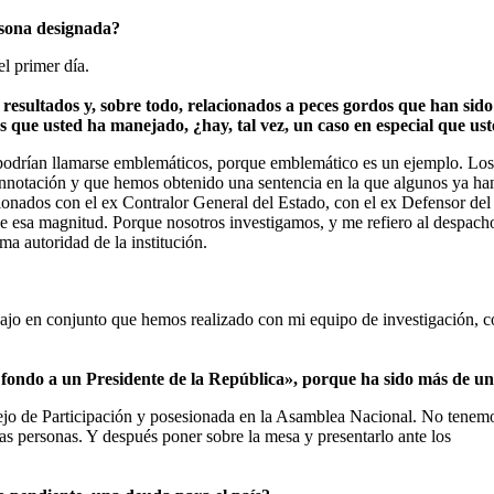
rsona designada?
el primer día.
a resultados y, sobre todo, relacionados a peces gordos que han sid
sos que usted ha manejado, ¿hay, tal vez, un caso en especial que u
no podrían llamarse emblemáticos, porque emblemático es un ejemplo. L
connotación y que hemos obtenido una sentencia en la que algunos ya h
ionados con el ex Contralor General del Estado, con el ex Defensor de
e esa magnitud. Porque nosotros investigamos, y me refiero al despacho
a autoridad de la institución.
ajo en conjunto que hemos realizado con mi equipo de investigación, co
a fondo a un Presidente de la República», porque ha sido más de un
ejo de Participación y posesionada en la Asamblea Nacional. No tenemos
as personas. Y después poner sobre la mesa y presentarlo ante los