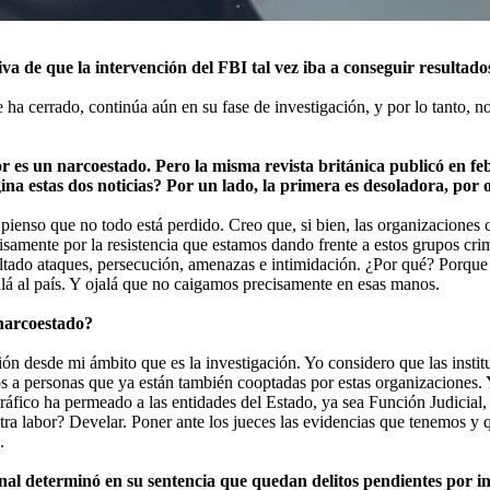
va de que la intervención del FBI tal vez iba a conseguir resultad
e ha cerrado, continúa aún en su fase de investigación, y por lo tanto, 
s un narcoestado. Pero la misma revista británica publicó en feb
a estas dos noticias? Por un lado, la primera es desoladora, por o
ienso que no todo está perdido. Creo que, si bien, las organizaciones cr
ecisamente por la resistencia que estamos dando frente a estos grupos c
ltado ataques, persecución, amenazas e intimidación. ¿Por qué? Porque e
alá al país. Y ojalá que no caigamos precisamente en esas manos.
narcoestado?
ón desde mi ámbito que es la investigación. Yo considero que las insti
os a personas que ya están también cooptadas por estas organizaciones.
ráfico ha permeado a las entidades del Estado, ya sea Función Judicial
stra labor? Develar. Poner ante los jueces las evidencias que tenemos y
.
nal determinó en su sentencia que quedan delitos pendientes por in