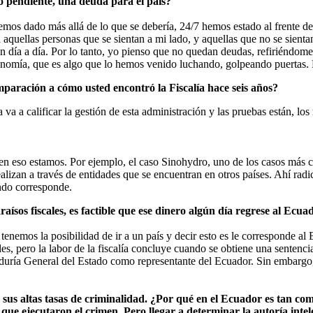
eso pendiente, una deuda para el país?
mos dado más allá de lo que se debería, 24/7 hemos estado al frente d
aquellas personas que se sientan a mi lado, y aquellas que no se sienta
 día a día. Por lo tanto, yo pienso que no quedan deudas, refiriéndome 
tonomía, que es algo que lo hemos venido luchando, golpeando puertas.
aración a cómo usted encontró la Fiscalía hace seis años?
a a calificar la gestión de esta administración y las pruebas están, los r
n eso estamos. Por ejemplo, el caso Sinohydro, uno de los casos más c
lizan a través de entidades que se encuentran en otros países. Ahí radic
ndo corresponde.
raísos fiscales, es factible que ese dinero algún día regrese al Ecua
emos la posibilidad de ir a un país y decir esto es le corresponde al 
s, pero la labor de la fiscalía concluye cuando se obtiene una sentenci
uraduría General del Estado como representante del Ecuador. Sin embarg
 sus altas tasas de criminalidad. ¿Por qué en el Ecuador es tan comp
que ejecutaron el crimen. Pero llegar a determinar la autoría intel