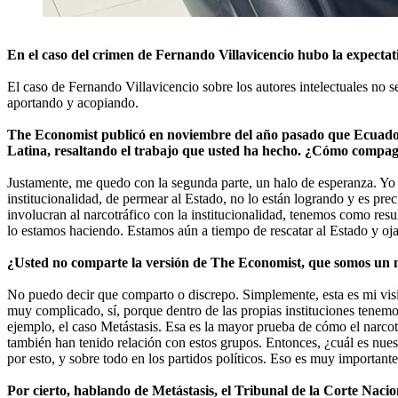
En el caso del crimen de Fernando Villavicencio hubo la expectati
El caso de Fernando Villavicencio sobre los autores intelectuales no s
aportando y acopiando.
The Economist publicó en noviembre del año pasado que Ecuador e
Latina, resaltando el trabajo que usted ha hecho. ¿Cómo compagin
Justamente, me quedo con la segunda parte, un halo de esperanza. Yo p
institucionalidad, de permear al Estado, no lo están logrando y es pr
involucran al narcotráfico con la institucionalidad, tenemos como resu
lo estamos haciendo. Estamos aún a tiempo de rescatar al Estado y oj
¿Usted no comparte la versión de The Economist, que somos un 
No puedo decir que comparto o discrepo. Simplemente, esta es mi visi
muy complicado, sí, porque dentro de las propias instituciones tenem
ejemplo, el caso Metástasis. Esa es la mayor prueba de cómo el narcot
también han tenido relación con estos grupos. Entonces, ¿cuál es nue
por esto, y sobre todo en los partidos políticos. Eso es muy importante
Por cierto, hablando de Metástasis, el Tribunal de la Corte Nacio