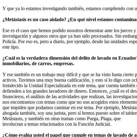
Y que ya lo estamos investigando también, estamos cumpliendo con una
¿Metástasis es un caso aislado? ¿En qué nivel estamos contamin
Ese es el caso que hemos podido nosotros demostrar ante los jueces y
investigación y algunos otros que ya han sido procesados. Sin embargo, 
Policía. Por eso es, pero a diario, por ejemplo, desde las unidades es
este tipo.
¿Cuál es la verdadera dimensión del delito de lavado en Ecuador
inmobiliarios, de carros, empresas.
Y ese también es un trabajo muy difícil y que se ha visto hasta cierto
activos. Tuvimos una muy buena calificación, y esto sí lo digo con oc
fortalecido la Unidad Especializada en este tema, que cuenta también 
defienden a los grandes lavadores de dinero. Entonces, ¿cuál es el de
financieros, el análisis de las actividades que realizan, las investiga
nos encontramos con temas como que no son acogidos estos elementos. 
que impiden que podamos caminar en ese tema. Por ejemplo, Metástasis
abogada también, soy una jurista, pero sí hemos puesto sobre el tabler
Metástasis, y también en otras tramas como Purga, Plaga, que
involucran a temas relacionados con la Función Judicial.
¿Cómo evalúa usted el papel que cumple en temas de lavado de act