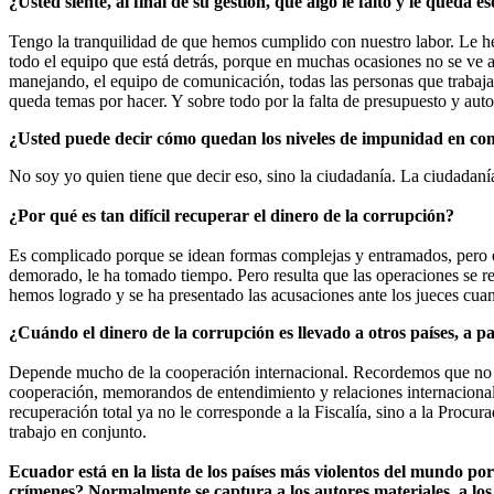
¿Usted siente, al final de su gestión, que algo le faltó y le queda 
Tengo la tranquilidad de que hemos cumplido con nuestro labor. Le he
todo el equipo que está detrás, porque en muchas ocasiones no se ve a 
manejando, el equipo de comunicación, todas las personas que trabajan
queda temas por hacer. Y sobre todo por la falta de presupuesto y au
¿Usted puede decir cómo quedan los niveles de impunidad en comp
No soy yo quien tiene que decir eso, sino la ciudadanía. La ciudadanía v
¿Por qué es tan difícil recuperar el dinero de la corrupción?
Es complicado porque se idean formas complejas y entramados, pero e
demorado, le ha tomado tiempo. Pero resulta que las operaciones se rea
hemos logrado y se ha presentado las acusaciones ante los jueces cua
¿Cuándo el dinero de la corrupción es llevado a otros países, a pa
Depende mucho de la cooperación internacional. Recordemos que no ten
cooperación, memorandos de entendimiento y relaciones internacionale
recuperación total ya no le corresponde a la Fiscalía, sino a la Proc
trabajo en conjunto.
Ecuador está en la lista de los países más violentos del mundo por
crímenes? Normalmente se captura a los autores materiales, a los 