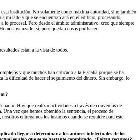
e esta institución. No solamente como máxima autoridad, sino también
n a mi lado y que se encuentran acá en el edificio, procesando,
a lo procesal. Pero desde el ámbito administrativo, creo que siempre
 Hemos avanzado, sí, pero quedan cosas por hacer.
esultados están a la vista de todos.
omplejos y que muchos han criticado a la Fiscalía porque se ha
a la dificultad de hacer el seguimiento del dinero. Sin embargo, lo
dor?
Ecuador. Hay que realizar actividades a través de convenios de
a. Una vez que hemos obtenido la sentencia, el proceso de
o, nosotros entregamos los insumos cuando se requiere para este
licado llegar a determinar a los autores intelectuales de los
ectual es algo que se ve bastante complicado. ¿Faltan recursos?