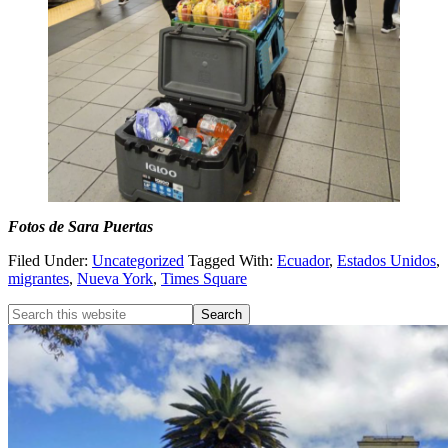
Fotos de Sara Puertas
Filed Under:
Uncategorized
Tagged With:
Ecuador
,
Estados Unidos
,
migrantes
,
Nueva York
,
Times Square