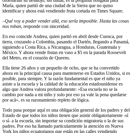
ordenarían su desalojo, sin dudar, es la pregunta obligada para
María, quien partió de una ciudad de la Sierra que no quiso
identificar y ahora está vendiendo fruta cortada en Times Square.
–
Qué
v
oy a poder vender allá, eso sería imposible. Hasta las cosas
nos roban
, responde con sinceridad.
En eso coincide Andrea, quien partió en abril desde Cuenca, por
tierra, cruzando a Colombia, pasando el Darién, llegando a Panamá,
siguiendo a Costa Rica, a Nicaragua, a Honduras, Guatemala y
México. Y ahora vende frutas en vaso a $5 en la parada Roosevelt
del Metro, en el corazón de Queens.
Ella tiene 26 años y un pequeño de ocho, que se ha convertido
ahora en la principal causa para mantenerse en Estados Unidos, si es
posible, para siempre. Y la razón fundamental es que el niño ya
asiste a la escuela y la calidad de la educación estadounidense es
algo que Andrea valora profundamente: «Esa escuela no se la
cambio por nada a mi niño y solo por eso ya vale la pena quedarse
por acá», es su razonamiento repleto de lógica.
Todo pasa porque aquí es una obligación general de los padres y del
Estado de que todos los niños tienen que asistir obligatoriamente -sí
o sí- a la escuela, sin importar su condición migratoria o la de sus
padres. Por eso ha llamado particularmente la atención en Nueva
York los niños ecuatorianos que están en las calles vendiendo