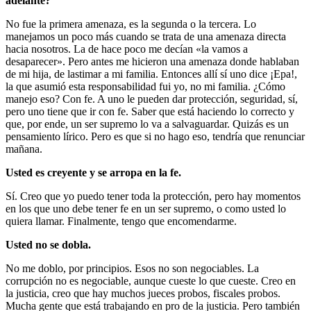
adelante?
No fue la primera amenaza, es la segunda o la tercera. Lo
manejamos un poco más cuando se trata de una amenaza directa
hacia nosotros. La de hace poco me decían «la vamos a
desaparecer». Pero antes me hicieron una amenaza donde hablaban
de mi hija, de lastimar a mi familia. Entonces allí sí uno dice ¡Epa!,
la que asumió esta responsabilidad fui yo, no mi familia. ¿Cómo
manejo eso? Con fe. A uno le pueden dar protección, seguridad, sí,
pero uno tiene que ir con fe. Saber que está haciendo lo correcto y
que, por ende, un ser supremo lo va a salvaguardar. Quizás es un
pensamiento lírico. Pero es que si no hago eso, tendría que renunciar
mañana.
Usted es creyente y se arropa en la fe.
Sí. Creo que yo puedo tener toda la protección, pero hay momentos
en los que uno debe tener fe en un ser supremo, o como usted lo
quiera llamar. Finalmente, tengo que encomendarme.
Usted no se dobla.
No me doblo, por principios. Esos no son negociables. La
corrupción no es negociable, aunque cueste lo que cueste. Creo en
la justicia, creo que hay muchos jueces probos, fiscales probos.
Mucha gente que está trabajando en pro de la justicia. Pero también