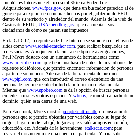
también es interesante el acceso al Sistema Federal de
Adquisiciones,
www.fpds.gov
, que tiene un buscador parecido al de
google para explorar en compras hechas por el gobierno de EEUU
dentro de su territorio y alrededor del mundo. Además de la web de
Gastos de EEUU,
USAspending.gov
, que da cuenta a sus
ciudadanos de cómo se gastan sus impuestos.
En la GIJC17, la reportera de The Intercep se sumergió en el uso de
sitios como
www.social-searcher.com
, para realizar búsquedas en
redes sociales. Aunque en relación a ese tipo de averiguaciones,
Paul Myers destacó con un sinnúmero de herramientas como
www.truecaller.com
, que tiene una base de datos de tres billones de
registros telefónicos, que permite encontrar información de personas
a partir de su número. Además de la herramienta de búsqueda
www.pipl.com
, que con introducir el correo electrónico de una
persona te permite recolectar toda la información relacionada.
Mientas que
www.spokeo.com
te da la opción de buscar personas
en redes sociales y otros espacios. Y
who.is
, te muestra a partir de un
dominio, quién está detrás de una web.
Para Facebook, Myers mostró:
peoplefindthor.dk
: un buscador de
personas que te permite ubicarlas por variables como su lugar de
origen, lugar donde trabajó, lugares que visitó, amigos en común,
educación, etc. Además de la herramienta:
stalkscan.com
: para
revisar el movimiento de una cuenta en particular. Y para saber