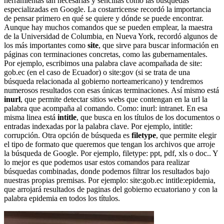
herramientas tan necesarias y sencillas como las búsquedas
especializadas en Google. La costarricense recordó la importancia
de pensar primero en qué se quiere y dónde se puede encontrar.
Aunque hay muchos comandos que se pueden emplear, la maestra
de la Universidad de Columbia, en Nueva York, recordó algunos de
los más importantes como
site
, que sirve para buscar información en
páginas con terminaciones concretas, como las gubernamentales.
Por ejemplo, escribimos una palabra clave acompañada de site:
gob.ec (en el caso de Ecuador) o site:gov (si se trata de una
búsqueda relacionada al gobierno norteamericano) y tendremos
numerosos resultados con esas únicas terminaciones. Así mismo está
inurl
, que permite detectar sitios webs que contengan en la url la
palabra que acompaña al comando. Como: inurl: intranet. En esa
misma linea está
intitle
, que busca en los títulos de los documentos o
entradas indexadas por la palabra clave. Por ejemplo, intitle:
corrupción. Otra opción de búsqueda es
filetype
, que permite elegir
el tipo de formato que queremos que tengan los archivos que arroje
la búsqueda de Google. Por ejemplo, filetype: ppt, pdf, xls o doc.. Y
lo mejor es que podemos usar estos comandos para realizar
búsquedas combinadas, donde podemos filtrar los resultados bajo
nuestras propias premisas. Por ejemplo: site:gob.ec intitle:epidemia,
que arrojará resultados de paginas del gobierno ecuatoriano y con la
palabra epidemia en todos los títulos.