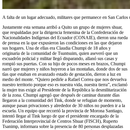
A falta de un lugar adecuado, militares que permanece en San Carlos u
Justamente esta semana arribó a Quito un grupo de mujeres shuar,
que respaldadas por la dirigencia femenina de la Confederación de
Nacionalidades Indígenas del Ecuador (CONAIE), dieron una rueda
de prensa en la que expusieron las condiciones en las que dejaron
sus hogares. Una de ellas era Claudia Chumpi de 18 años y
originaria de la comunidad de Tsuntsuim, quien aseveró que un
escuadrón policial y militar llegó disparando, allanó sus casas y
rompió sus puertas. Con su hijo de pocos meses en brazos, Chumpi
narró que mujeres y niños huyeron a las montañas, donde dos de sus
tías que estaban en avanzado estado de gestación, dieron a luz en
medio del monte. “Quiero pedirle a Rafael Correa que nos devuelva
nuestro territorio porque eso es nuestra vida, nuestra tierra”, exclamó
la mujer tras exigir al Presidente de la República la desmilitarización
de la zona. Chumpi agregó que después de caminar durante días
llegaron a la comunidad del Tink, donde se refugian de momento,
aunque pasan privaciones y alrededor de 30 niños no pueden ir a la
escuela. Un equipo que recorrió la provincia de Morona Santiago,
intentó llegar al Tink luego de que el presidente encargado de la
Federación Interprovincial de Centros Shuar (FISCH), Ruperto
Tsanimp, informara sobre la presencia de 80 personas desplazadas