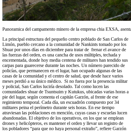
Panoramica del campamento minero de la empresa chia EXSA, asenta
La principal estructura del pequeño centro poblado de San Carlos de
Limón, pueblo cercano a la comunidad de Nankints tomado por los
Shuar por unos días en diciembre para tratar de frenar el avance de
las fuerzas del orden, es una cancha de usos múltiples, techada y
encementada, donde hoy media centena de militares han tendido sus
carpas para guarecerse durante las noches. Un número parecido de
policías, que permanecen en el lugar, han ocupado algunas de las
casas de la comunidad y el centro de salud, que desde hace varios
meses perdió a su único médico. Si no fuera por la presencia militar
y policial, San Carlos luciría desolado. Tal como lucen las
comunidades shuar de Tsuntsuim y Kutukus, ubicadas varias horas a
pie del lugar, según comenta el capitán Garzón, al frente de ese
regimiento temporal. Cada día, un escuadrón compuesto por 34
militares peina el perímetro durante seis horas. En ese tiempo
atraviesan las poblaciones en mención, cuyas casas y escuelas lucen
abandonadas. El objetivo de los operativos, en los que se emplean
drones y helicópteros, es mantener el orden y llevar un registro de
los pobladores “para que no haya personal extraño”, refiere Garzón