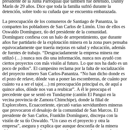
presidente de la Junta Parroquial que también fue detenido, Danny
Marín de 29 años. Dice que toda la familia sufrió durante la
detención, sobre todo su cuñada que se encuentra embarazada.
La preocupación de los comuneros de Santiago de Panantza, la
comparten los pobladores de San Carlos de Limón. Uno de ellos es
Oswaldo Domínguez, tío del presidente de la comunidad.
Domínguez confiesa con un halo de arrepentimiento, que durante
años fue partidario de la explotación minera en la zona pues pensaba
equivocadamente que traería mejoras en salud y educación, además
de fuentes de trabajo. “Desgraciadamente la empresa minera me
utilizó (…) nunca nos dio una información, nunca nos ayudó con
ciertos proyectos con más visión al futuro. Lo que nos ha dado es un
poco de pollos”. El campesino reclama por la falta de socialización
del proyecto minero San Carlos-Panantza. “No han dicho donde es
el pozo de relave, dónde van a poner las escombreras, de cuánto por
cuánto va a ser el tajo(…) mi preocupación principal es, de aquí a
quince años, dónde nos van a reubicar”. A él le preocupa el
precedente que se sentó en Tundayme (cantón El Pangui en la
vecina provincia de Zamora Chimchipe), donde la filial de
Explorcobres, Ecuacorriente, ejecutó varias servidumbres mineras
que provocaron el desalojo de la comunidad de San Marcos. El
presidente de San Carlos, Franklin Domínguez, discrepa con la
visión de su tío Oswaldo. “Un caso es el proyecto y otra la
empresa”, asegura y explica que aunque desconfía de la minera