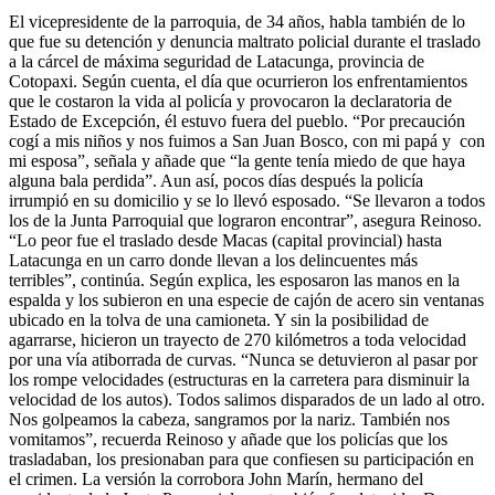
El vicepresidente de la parroquia, de 34 años, habla también de lo
que fue su detención y denuncia maltrato policial durante el traslado
a la cárcel de máxima seguridad de Latacunga, provincia de
Cotopaxi. Según cuenta, el día que ocurrieron los enfrentamientos
que le costaron la vida al policía y provocaron la declaratoria de
Estado de Excepción, él estuvo fuera del pueblo. “Por precaución
cogí a mis niños y nos fuimos a San Juan Bosco, con mi papá y con
mi esposa”, señala y añade que “la gente tenía miedo de que haya
alguna bala perdida”. Aun así, pocos días después la policía
irrumpió en su domicilio y se lo llevó esposado. “Se llevaron a todos
los de la Junta Parroquial que lograron encontrar”, asegura Reinoso.
“Lo peor fue el traslado desde Macas (capital provincial) hasta
Latacunga en un carro donde llevan a los delincuentes más
terribles”, continúa. Según explica, les esposaron las manos en la
espalda y los subieron en una especie de cajón de acero sin ventanas
ubicado en la tolva de una camioneta. Y sin la posibilidad de
agarrarse, hicieron un trayecto de 270 kilómetros a toda velocidad
por una vía atiborrada de curvas. “Nunca se detuvieron al pasar por
los rompe velocidades (estructuras en la carretera para disminuir la
velocidad de los autos). Todos salimos disparados de un lado al otro.
Nos golpeamos la cabeza, sangramos por la nariz. También nos
vomitamos”, recuerda Reinoso y añade que los policías que los
trasladaban, los presionaban para que confiesen su participación en
el crimen. La versión la corrobora John Marín, hermano del