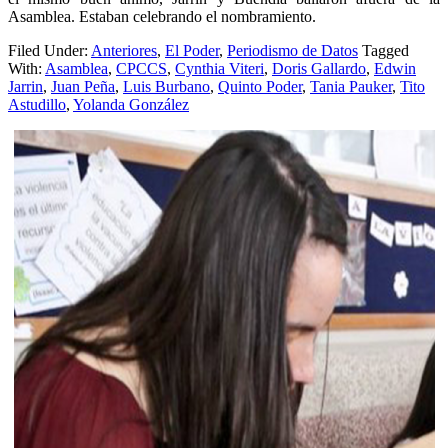
Asamblea. Estaban celebrando el nombramiento.
Filed Under:
Anteriores
,
El Poder
,
Periodismo de Datos
Tagged
With:
Asamblea
,
CPCCS
,
Cynthia Viteri
,
Doris Gallardo
,
Edwin
Jarrin
,
Juan Peña
,
Luis Burbano
,
Quinto Poder
,
Tania Pauker
,
Tito
Astudillo
,
Yolanda González