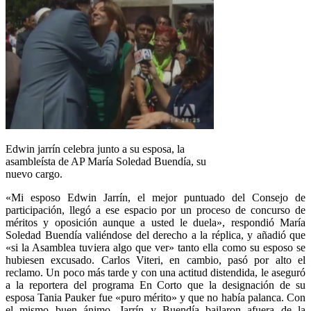
Edwin jarrín celebra junto a su esposa, la
asambleísta de AP María Soledad Buendía, su
nuevo cargo.
«Mi esposo Edwin Jarrín, el mejor puntuado del Consejo de
participación, llegó a ese espacio por un proceso de concurso de
méritos y oposición aunque a usted le duela», respondió María
Soledad Buendía valiéndose del derecho a la réplica, y añadió que
«si la Asamblea tuviera algo que ver» tanto ella como su esposo se
hubiesen excusado. Carlos Viteri, en cambio, pasó por alto el
reclamo. Un poco más tarde y con una actitud distendida, le aseguró
a la reportera del programa En Corto que la designación de su
esposa Tania Pauker fue «puro mérito» y que no había palanca. Con
el mismo buen ánimo, Jarrín y Buendía bailaron afuera de la