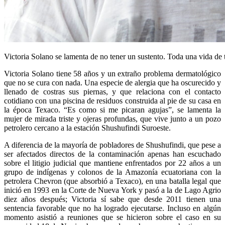
Victoria Solano se lamenta de no tener un sustento. Toda una vida de 
Victoria Solano tiene 58 años y un extraño problema dermatológico
que no se cura con nada. Una especie de alergia que ha oscurecido y
llenado de costras sus piernas, y que relaciona con el contacto
cotidiano con una piscina de residuos construida al pie de su casa en
la época Texaco. “Es como si me picaran agujas”, se lamenta la
mujer de mirada triste y ojeras profundas, que vive junto a un pozo
petrolero cercano a la estación Shushufindi Suroeste.
A diferencia de la mayoría de pobladores de Shushufindi, que pese a
ser afectados directos de la contaminación apenas han escuchado
sobre el litigio judicial que mantiene enfrentados por 22 años a un
grupo de indígenas y colonos de la Amazonía ecuatoriana con la
petrolera Chevron (que absorbió a Texaco), en una batalla legal que
inició en 1993 en la Corte de Nueva York y pasó a la de Lago Agrio
diez años después; Victoria sí sabe que desde 2011 tienen una
sentencia favorable que no ha logrado ejecutarse. Incluso en algún
momento asistió a reuniones que se hicieron sobre el caso en su