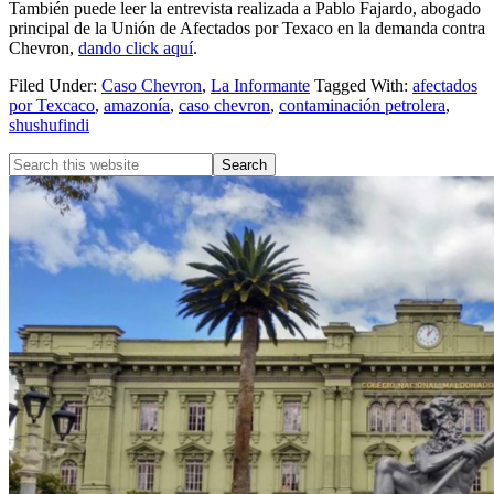
También puede leer la entrevista realizada a Pablo Fajardo, abogado
principal de la Unión de Afectados por Texaco en la demanda contra
Chevron,
dando click aquí
.
Filed Under:
Caso Chevron
,
La Informante
Tagged With:
afectados
por Texcaco
,
amazonía
,
caso chevron
,
contaminación petrolera
,
shushufindi