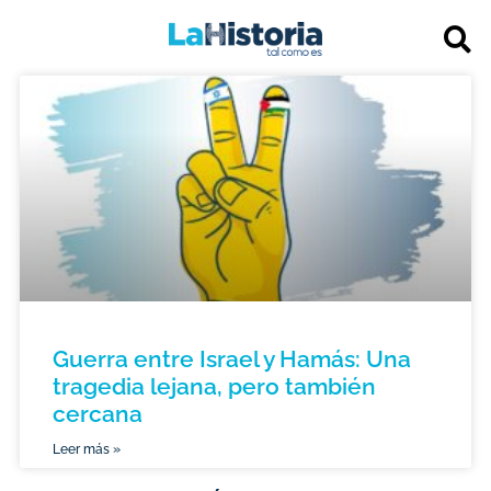
Guerra entre Israel y Hamás: Una
tragedia lejana, pero también
cercana
Leer más »