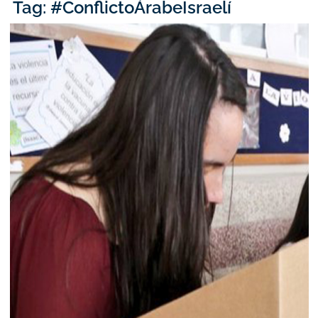
Tag: #ConflictoÁrabeIsraelí