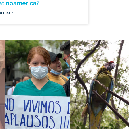
atinoamérica?
er más »