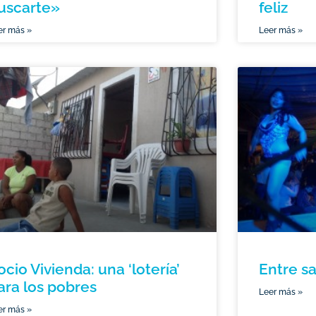
uscarte»
feliz
er más »
Leer más »
ocio Vivienda: una ‘lotería’
Entre s
ara los pobres
Leer más »
er más »