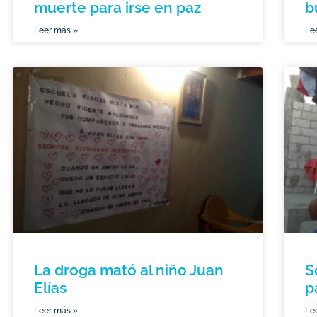
muerte para irse en paz
b
Leer más »
Le
La droga mató al niño Juan
S
Elías
p
Leer más »
Le