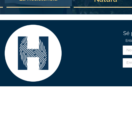
Sé 
Ent