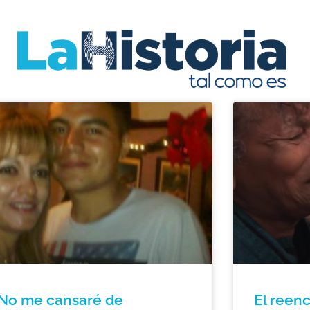
No me cansaré de
El reenc